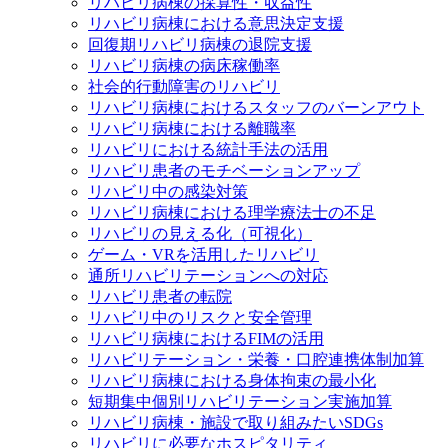
リハビリ病棟の採算性・収益性
リハビリ病棟における意思決定支援
回復期リハビリ病棟の退院支援
リハビリ病棟の病床稼働率
社会的行動障害のリハビリ
リハビリ病棟におけるスタッフのバーンアウト
リハビリ病棟における離職率
リハビリにおける統計手法の活用
リハビリ患者のモチベーションアップ
リハビリ中の感染対策
リハビリ病棟における理学療法士の不足
リハビリの見える化（可視化）
ゲーム・VRを活用したリハビリ
通所リハビリテーションへの対応
リハビリ患者の転院
リハビリ中のリスクと安全管理
リハビリ病棟におけるFIMの活用
リハビリテーション・栄養・口腔連携体制加算
リハビリ病棟における身体拘束の最小化
短期集中個別リハビリテーション実施加算
リハビリ病棟・施設で取り組みたいSDGs
リハビリに必要なホスピタリティ