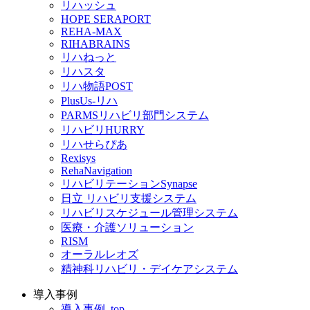
リハッシュ
HOPE SERAPORT
REHA-MAX
RIHABRAINS
リハねっと
リハスタ
リハ物語POST
PlusUs-リハ
PARMSリハビリ部門システム
リハビリHURRY
リハせらぴあ
Rexisys
RehaNavigation
リハビリテーションSynapse
日立 リハビリ支援システム
リハビリスケジュール管理システム
医療・介護ソリューション
RISM
オーラルレオズ
精神科リハビリ・デイケアシステム
導入事例
導入事例_top