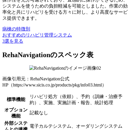
システムを使うための負担軽減を可能としました。作業の効
率化と共にリハビリを受ける方々に対し、より高度なサービ
ス提供できます。
病棟の特徴別
おすすめのリハビリ管理システム
3選を見る
RehaNavigationのスペック表
画像引用元：RehaNavigation公式
HP（https://www.sicis.co.jp/products/pkg/info03.html）
リハビリ処方（依頼）、予約（訓練・治療予
標準機能
約）、実施、実施計画・報告、統計処理
オプション
記載なし
機能
外部システ
電子カルテシステム、オーダリングシステム
ムとの連携