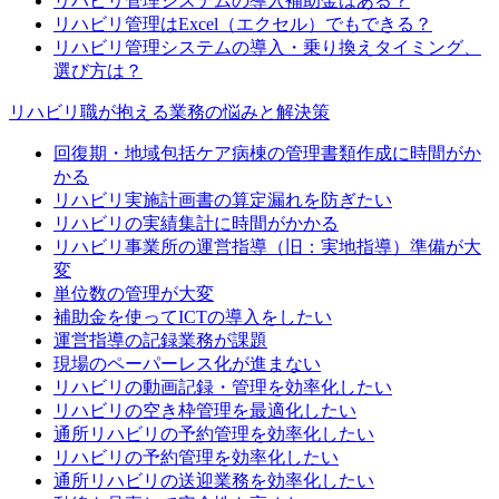
リハビリ管理システムの導入補助金はある？
リハビリ管理はExcel（エクセル）でもできる？
リハビリ管理システムの導入・乗り換えタイミング、
選び方は？
リハビリ職が抱える業務の悩みと解決策
回復期・地域包括ケア病棟の管理書類作成に時間がか
かる
リハビリ実施計画書の算定漏れを防ぎたい
リハビリの実績集計に時間がかかる
リハビリ事業所の運営指導（旧：実地指導）準備が大
変
単位数の管理が大変
補助金を使ってICTの導入をしたい
運営指導の記録業務が課題
現場のペーパーレス化が進まない
リハビリの動画記録・管理を効率化したい
リハビリの空き枠管理を最適化したい
通所リハビリの予約管理を効率化したい
リハビリの予約管理を効率化したい
通所リハビリの送迎業務を効率化したい