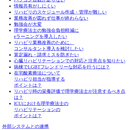
情報共有がしにくい
リハビリのスケジュール作成・管理が難しい
業務改善が図れず仕事が終わらない
勉強会が大変
理学療法士の勉強会負担軽減に
eラーニングを導入したい
リハビリ業務改善のために、
コンサルタント導入を検討したい
算定漏れ・請求ミスを防ぎたい
心臓リハビリテーションでの対応と注意点を知りたい
病棟でLGBTフレンドリーな対応を行うには？
在宅酸素療法について
リハビリ担当が指導する
ポイントは？
リハビリ時の栄養評価で理学療法士が注意するべき点
は？
ICUにおける理学療法士の
リハビリテーションの
ポイントは？
外部システムとの連携