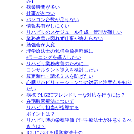
み】
残業時間が多い
仕事がきつい
パソコン台数が足りない
情報共有がしにくい
リハビリのスケジュール作成・管理が難しい
業務改善が図れず仕事が終わらない
勉強会が大変
理学療法士の勉強会負担軽減に
eラーニングを導入したい
リハビリ業務改善のために、
コンサルタント導入を検討したい
算定漏れ・請求ミスを防ぎたい
心臓リハビリテーションでの対応と注意点を知り
たい
病棟でLGBTフレンドリーな対応を行うには？
在宅酸素療法について
リハビリ担当が指導する
ポイントは？
リハビリ時の栄養評価で理学療法士が注意するべ
き点は？
ICUにおける理学療法士の