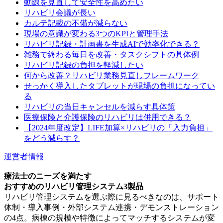
動線を見直して安全性を高めたい
リハビリ会議が長い
カルテ記載の不備が減らない
現場の意識が変わる3つのKPIと管理手法
リハビリ記録・計画書を生成AIで効率化できる？
雑務で終わる毎日を改善・タスクシフトの具体例
リハビリ記録の負担を軽減したい
何から改善？リハビリ業務見直しフレームワーク
せっかく導入したタブレットが現場の負担になってい
る
リハビリの当日キャンセルを減らす具体策
医療保険と介護保険のリハビリは併用できる？
【2024年度改定】LIFE加算×リハビリの「入力負担」
をどう減らす？
運営者情報
療法士のニーズを満たす
おすすめのリハビリ管理システム3製品
リハビリ管理システムを選ぶ際に見るべきなのは、サポート
体制・導入事例・外部システム連携・デモンストレーション
の4点。病棟の規模や特徴によってマッチするシステムが変