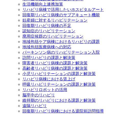
生活機能向上連携加算
リハビリ病棟で活用したいホスピタルアート
回復期リハビリ病棟のサブアキュート機能
妊産婦に対するリハビリテーション
回復期リハビリ病棟の不足
認知症のリハビリテーション
廃用症候群のリハビリテーション
地域包括ケア病棟におけるリハビリの課題
地域包括医療病棟への対応
パーキンソン病のリハビリテーション入院
訪問リハビリの課題と解決策
障害者リハビリ病棟の課題と解決策
高齢者リハビリ病棟の課題と解決策
小児リハビリテーションの課題と解決策
リハビリ病棟における賃上げ
呼吸リハビリテーションの課題と解決策
リハビリロボットの活用
脳卒中のリハビリ
維持期のリハビリにおける課題と解決策
遠隔リハビリ
回復期リハビリ病棟における退院前訪問指導