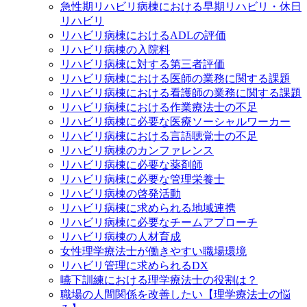
急性期リハビリ病棟における早期リハビリ・休日
リハビリ
リハビリ病棟におけるADLの評価
リハビリ病棟の入院料
リハビリ病棟に対する第三者評価
リハビリ病棟における医師の業務に関する課題
リハビリ病棟における看護師の業務に関する課題
リハビリ病棟における作業療法士の不足
リハビリ病棟に必要な医療ソーシャルワーカー
リハビリ病棟における言語聴覚士の不足
リハビリ病棟のカンファレンス
リハビリ病棟に必要な薬剤師
リハビリ病棟に必要な管理栄養士
リハビリ病棟の啓発活動
リハビリ病棟に求められる地域連携
リハビリ病棟に必要なチームアプローチ
リハビリ病棟の人材育成
女性理学療法士が働きやすい職場環境
リハビリ管理に求められるDX
嚥下訓練における理学療法士の役割は？
職場の人間関係を改善したい【理学療法士の悩