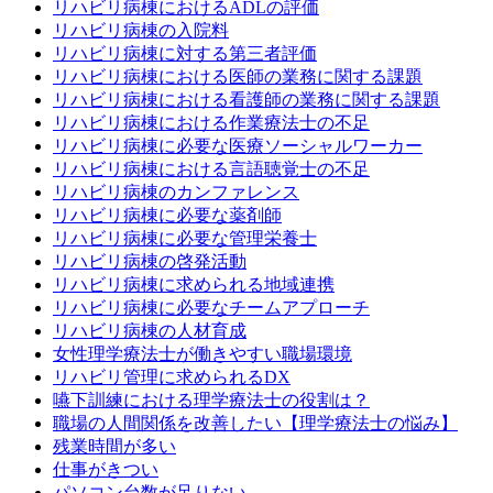
リハビリ病棟におけるADLの評価
リハビリ病棟の入院料
リハビリ病棟に対する第三者評価
リハビリ病棟における医師の業務に関する課題
リハビリ病棟における看護師の業務に関する課題
リハビリ病棟における作業療法士の不足
リハビリ病棟に必要な医療ソーシャルワーカー
リハビリ病棟における言語聴覚士の不足
リハビリ病棟のカンファレンス
リハビリ病棟に必要な薬剤師
リハビリ病棟に必要な管理栄養士
リハビリ病棟の啓発活動
リハビリ病棟に求められる地域連携
リハビリ病棟に必要なチームアプローチ
リハビリ病棟の人材育成
女性理学療法士が働きやすい職場環境
リハビリ管理に求められるDX
嚥下訓練における理学療法士の役割は？
職場の人間関係を改善したい【理学療法士の悩み】
残業時間が多い
仕事がきつい
パソコン台数が足りない