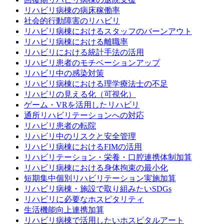
リハビリ病棟の病床稼働率
社会的行動障害のリハビリ
リハビリ病棟におけるスタッフのバーンアウト
リハビリ病棟における離職率
リハビリにおける統計手法の活用
リハビリ患者のモチベーションアップ
リハビリ中の感染対策
リハビリ病棟における理学療法士の不足
リハビリの見える化（可視化）
ゲーム・VRを活用したリハビリ
通所リハビリテーションへの対応
リハビリ患者の転院
リハビリ中のリスクと安全管理
リハビリ病棟におけるFIMの活用
リハビリテーション・栄養・口腔連携体制加算
リハビリ病棟における身体拘束の最小化
短期集中個別リハビリテーション実施加算
リハビリ病棟・施設で取り組みたいSDGs
リハビリに必要なホスピタリティ
生活機能向上連携加算
リハビリ病棟で活用したいホスピタルアート