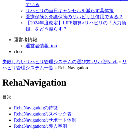
ている
リハビリの当日キャンセルを減らす具体策
医療保険と介護保険のリハビリは併用できる？
【2024年度改定】LIFE加算×リハビリの「入力負
担」をどう減らす？
運営者情報
運営者情報_top
close
失敗しないリハビリ管理システムの選び方 -リハ管Navi-
»
リ
ハビリ管理システム一覧
»
RehaNavigation
RehaNavigation
目次
RehaNavigationの特徴
RehaNavigationのスペック表
RehaNavigationのサポート体制
RehaNavigationの導入事例