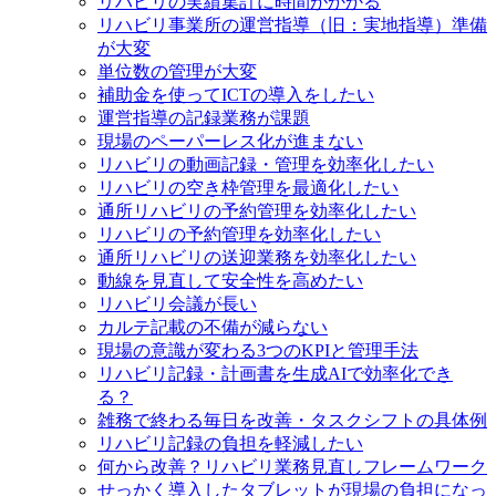
リハビリの実績集計に時間がかかる
リハビリ事業所の運営指導（旧：実地指導）準備
が大変
単位数の管理が大変
補助金を使ってICTの導入をしたい
運営指導の記録業務が課題
現場のペーパーレス化が進まない
リハビリの動画記録・管理を効率化したい
リハビリの空き枠管理を最適化したい
通所リハビリの予約管理を効率化したい
リハビリの予約管理を効率化したい
通所リハビリの送迎業務を効率化したい
動線を見直して安全性を高めたい
リハビリ会議が長い
カルテ記載の不備が減らない
現場の意識が変わる3つのKPIと管理手法
リハビリ記録・計画書を生成AIで効率化でき
る？
雑務で終わる毎日を改善・タスクシフトの具体例
リハビリ記録の負担を軽減したい
何から改善？リハビリ業務見直しフレームワーク
せっかく導入したタブレットが現場の負担になっ