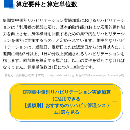
算定要件と算定単位数
短期集中個別リハビリテーション実施加算におけるリハビリテーシ
ョンは「利用者の状態に応じ、基本的動作能力および応用的動作能
力を向上させ、身体機能を回復するための集中的なリハビリテーシ
ョンを個別に実施するもの」と定められています。集中的なリハビ
リテーションは、退院日、退所日または認定日から3カ月以内に、1
週間に概ね2日以上、1日40分以上実施されるリハビリテーションを
指します。同加算を算定する場合は、以上の要件を満たさなければ
なりません。算定単位数は1日につき110単位です。
参照元：兵庫県公式HP【PDF】（
https://web.pref.hyogo.lg.jp/kf05/documents/ryuijikoutuuti.pdf
）
短期集中個別リハビリテーション実施加算
に活用できる
【規模別】おすすめのリハビリ管理システ
ム
3選を見る