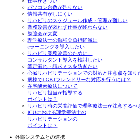
仕事がきつい
パソコン台数が足りない
情報共有がしにくい
リハビリのスケジュール作成・管理が難しい
業務改善が図れず仕事が終わらない
勉強会が大変
理学療法士の勉強会負担軽減に
eラーニングを導入したい
リハビリ業務改善のために、
コンサルタント導入を検討したい
算定漏れ・請求ミスを防ぎたい
心臓リハビリテーションでの対応と注意点を知り
病棟でLGBTフレンドリーな対応を行うには？
在宅酸素療法について
リハビリ担当が指導する
ポイントは？
リハビリ時の栄養評価で理学療法士が注意するべ
ICUにおける理学療法士の
リハビリテーションの
ポイントは？
外部システムとの連携