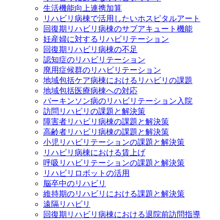
生活機能向上連携加算
リハビリ病棟で活用したいホスピタルアート
回復期リハビリ病棟のサブアキュート機能
妊産婦に対するリハビリテーション
回復期リハビリ病棟の不足
認知症のリハビリテーション
廃用症候群のリハビリテーション
地域包括ケア病棟におけるリハビリの課題
地域包括医療病棟への対応
パーキンソン病のリハビリテーション入院
訪問リハビリの課題と解決策
障害者リハビリ病棟の課題と解決策
高齢者リハビリ病棟の課題と解決策
小児リハビリテーションの課題と解決策
リハビリ病棟における賃上げ
呼吸リハビリテーションの課題と解決策
リハビリロボットの活用
脳卒中のリハビリ
維持期のリハビリにおける課題と解決策
遠隔リハビリ
回復期リハビリ病棟における退院前訪問指導