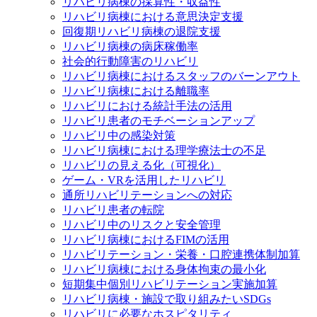
リハビリ病棟の採算性・収益性
リハビリ病棟における意思決定支援
回復期リハビリ病棟の退院支援
リハビリ病棟の病床稼働率
社会的行動障害のリハビリ
リハビリ病棟におけるスタッフのバーンアウト
リハビリ病棟における離職率
リハビリにおける統計手法の活用
リハビリ患者のモチベーションアップ
リハビリ中の感染対策
リハビリ病棟における理学療法士の不足
リハビリの見える化（可視化）
ゲーム・VRを活用したリハビリ
通所リハビリテーションへの対応
リハビリ患者の転院
リハビリ中のリスクと安全管理
リハビリ病棟におけるFIMの活用
リハビリテーション・栄養・口腔連携体制加算
リハビリ病棟における身体拘束の最小化
短期集中個別リハビリテーション実施加算
リハビリ病棟・施設で取り組みたいSDGs
リハビリに必要なホスピタリティ