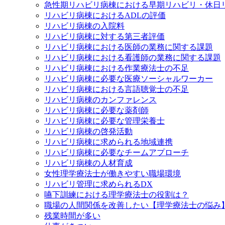
急性期リハビリ病棟における早期リハビリ・休日
リハビリ病棟におけるADLの評価
リハビリ病棟の入院料
リハビリ病棟に対する第三者評価
リハビリ病棟における医師の業務に関する課題
リハビリ病棟における看護師の業務に関する課題
リハビリ病棟における作業療法士の不足
リハビリ病棟に必要な医療ソーシャルワーカー
リハビリ病棟における言語聴覚士の不足
リハビリ病棟のカンファレンス
リハビリ病棟に必要な薬剤師
リハビリ病棟に必要な管理栄養士
リハビリ病棟の啓発活動
リハビリ病棟に求められる地域連携
リハビリ病棟に必要なチームアプローチ
リハビリ病棟の人材育成
女性理学療法士が働きやすい職場環境
リハビリ管理に求められるDX
嚥下訓練における理学療法士の役割は？
職場の人間関係を改善したい【理学療法士の悩み
残業時間が多い