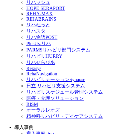
リハッシュ
HOPE SERAPORT
REHA-MAX
RIHABRAINS
リハねっと
リハスタ
リハ物語POST
PlusUs-リハ
PARMSリハビリ部門システム
リハビリHURRY
リハせらぴあ
Rexisys
RehaNavigation
リハビリテーションSynapse
日立 リハビリ支援システム
リハビリスケジュール管理システム
医療・介護ソリューション
RISM
オーラルレオズ
精神科リハビリ・デイケアシステム
導入事例
導入事例_top