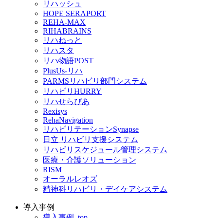
リハッシュ
HOPE SERAPORT
REHA-MAX
RIHABRAINS
リハねっと
リハスタ
リハ物語POST
PlusUs-リハ
PARMSリハビリ部門システム
リハビリHURRY
リハせらぴあ
Rexisys
RehaNavigation
リハビリテーションSynapse
日立 リハビリ支援システム
リハビリスケジュール管理システム
医療・介護ソリューション
RISM
オーラルレオズ
精神科リハビリ・デイケアシステム
導入事例
導入事例_top