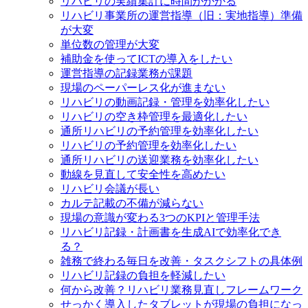
リハビリの実績集計に時間がかかる
リハビリ事業所の運営指導（旧：実地指導）準備
が大変
単位数の管理が大変
補助金を使ってICTの導入をしたい
運営指導の記録業務が課題
現場のペーパーレス化が進まない
リハビリの動画記録・管理を効率化したい
リハビリの空き枠管理を最適化したい
通所リハビリの予約管理を効率化したい
リハビリの予約管理を効率化したい
通所リハビリの送迎業務を効率化したい
動線を見直して安全性を高めたい
リハビリ会議が長い
カルテ記載の不備が減らない
現場の意識が変わる3つのKPIと管理手法
リハビリ記録・計画書を生成AIで効率化でき
る？
雑務で終わる毎日を改善・タスクシフトの具体例
リハビリ記録の負担を軽減したい
何から改善？リハビリ業務見直しフレームワーク
せっかく導入したタブレットが現場の負担になっ