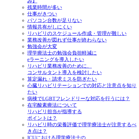
み】
残業時間が多い
仕事がきつい
パソコン台数が足りない
情報共有がしにくい
リハビリのスケジュール作成・管理が難しい
業務改善が図れず仕事が終わらない
勉強会が大変
理学療法士の勉強会負担軽減に
eラーニングを導入したい
リハビリ業務改善のために、
コンサルタント導入を検討したい
算定漏れ・請求ミスを防ぎたい
心臓リハビリテーションでの対応と注意点を知り
たい
病棟でLGBTフレンドリーな対応を行うには？
在宅酸素療法について
リハビリ担当が指導する
ポイントは？
リハビリ時の栄養評価で理学療法士が注意するべ
き点は？
ICUにおける理学療法士の