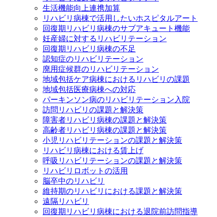
生活機能向上連携加算
リハビリ病棟で活用したいホスピタルアート
回復期リハビリ病棟のサブアキュート機能
妊産婦に対するリハビリテーション
回復期リハビリ病棟の不足
認知症のリハビリテーション
廃用症候群のリハビリテーション
地域包括ケア病棟におけるリハビリの課題
地域包括医療病棟への対応
パーキンソン病のリハビリテーション入院
訪問リハビリの課題と解決策
障害者リハビリ病棟の課題と解決策
高齢者リハビリ病棟の課題と解決策
小児リハビリテーションの課題と解決策
リハビリ病棟における賃上げ
呼吸リハビリテーションの課題と解決策
リハビリロボットの活用
脳卒中のリハビリ
維持期のリハビリにおける課題と解決策
遠隔リハビリ
回復期リハビリ病棟における退院前訪問指導