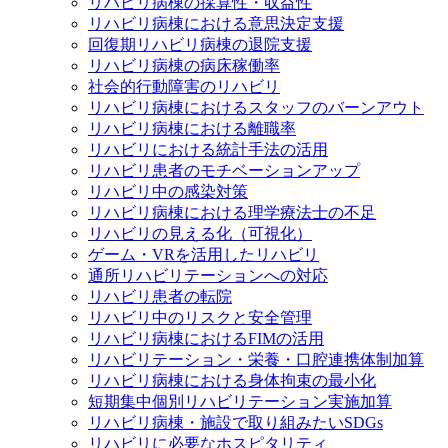
リハビリ病棟の採算性・収益性
リハビリ病棟における意思決定支援
回復期リハビリ病棟の退院支援
リハビリ病棟の病床稼働率
社会的行動障害のリハビリ
リハビリ病棟におけるスタッフのバーンアウト
リハビリ病棟における離職率
リハビリにおける統計手法の活用
リハビリ患者のモチベーションアップ
リハビリ中の感染対策
リハビリ病棟における理学療法士の不足
リハビリの見える化（可視化）
ゲーム・VRを活用したリハビリ
通所リハビリテーションへの対応
リハビリ患者の転院
リハビリ中のリスクと安全管理
リハビリ病棟におけるFIMの活用
リハビリテーション・栄養・口腔連携体制加算
リハビリ病棟における身体拘束の最小化
短期集中個別リハビリテーション実施加算
リハビリ病棟・施設で取り組みたいSDGs
リハビリに必要なホスピタリティ