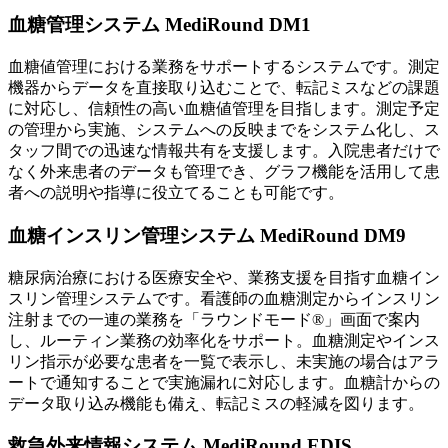
血糖管理システム MediRound DM1
血糖値管理における業務をサポートするシステムです。測定
機器からデータを直接取り込むことで、転記ミスなどの課題
に対応し、信頼性の高い血糖値管理を目指します。測定予定
の管理から実施、システムへの反映までをシステム化し、ス
タッフ間での迅速な情報共有を支援します。入院患者だけで
なく外来患者のデータも管理でき、グラフ機能を活用して患
者への説明や指導に役立てることも可能です。
血糖インスリン管理システム MediRound DM9
糖尿病治療における医療安全や、業務支援を目指す血糖イン
スリン管理システムです。看護師の血糖測定からインスリン
注射までの一連の業務を「ラウンドモード®」画面で案内
し、ルーティン業務の効率化をサポート。血糖測定やインス
リン指示が必要な患者を一覧で表示し、未実施の場合はアラ
ートで通知することで実施漏れに対応します。血糖計からの
データ取り込み機能も備え、転記ミスの軽減を図ります。
救急外来情報システム MediRound EDIS