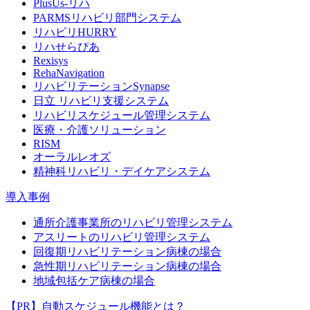
PlusUs-リハ
PARMSリハビリ部門システム
リハビリHURRY
リハせらぴあ
Rexisys
RehaNavigation
リハビリテーションSynapse
日立 リハビリ支援システム
リハビリスケジュール管理システム
医療・介護ソリューション
RISM
オーラルレオズ
精神科リハビリ・デイケアシステム
導入事例
通所介護事業所のリハビリ管理システム
アスリートのリハビリ管理システム
回復期リハビリテーション病棟の場合
急性期リハビリテーション病棟の場合
地域包括ケア病棟の場合
【PR】自動スケジュール機能とは？