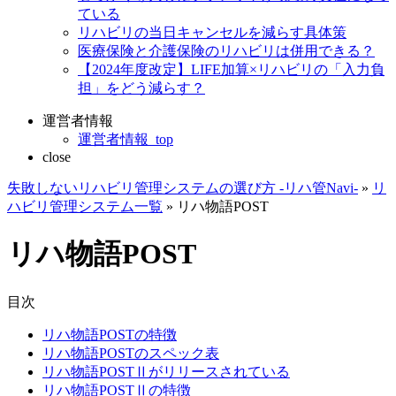
ている
リハビリの当日キャンセルを減らす具体策
医療保険と介護保険のリハビリは併用できる？
【2024年度改定】LIFE加算×リハビリの「入力負
担」をどう減らす？
運営者情報
運営者情報_top
close
失敗しないリハビリ管理システムの選び方 -リハ管Navi-
»
リ
ハビリ管理システム一覧
»
リハ物語POST
リハ物語POST
目次
リハ物語POSTの特徴
リハ物語POSTのスペック表
リハ物語POSTⅡがリリースされている
リハ物語POSTⅡの特徴