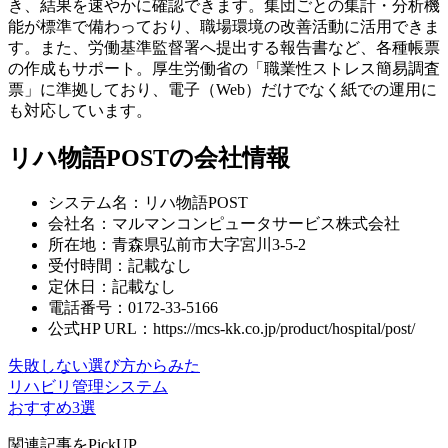
き、結果を速やかに確認できます。集団ごとの集計・分析機
能が標準で備わっており、職場環境の改善活動に活用できま
す。また、労働基準監督署へ提出する報告書など、各種帳票
の作成もサポート。厚生労働省の「職業性ストレス簡易調査
票」に準拠しており、電子（Web）だけでなく紙での運用に
も対応しています。
リハ物語POSTの会社情報
システム名：リハ物語POST
会社名：マルマンコンピュータサービス株式会社
所在地：青森県弘前市大字宮川3-5-2
受付時間：記載なし
定休日：記載なし
電話番号：0172-33-5166
公式HP URL：https://mcs-kk.co.jp/product/hospital/post/
失敗しない選び方からみた
リハビリ管理システム
おすすめ3選
関連記事をPickUP