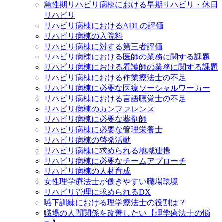
急性期リハビリ病棟における早期リハビリ・休日
リハビリ
リハビリ病棟におけるADLの評価
リハビリ病棟の入院料
リハビリ病棟に対する第三者評価
リハビリ病棟における医師の業務に関する課題
リハビリ病棟における看護師の業務に関する課題
リハビリ病棟における作業療法士の不足
リハビリ病棟に必要な医療ソーシャルワーカー
リハビリ病棟における言語聴覚士の不足
リハビリ病棟のカンファレンス
リハビリ病棟に必要な薬剤師
リハビリ病棟に必要な管理栄養士
リハビリ病棟の啓発活動
リハビリ病棟に求められる地域連携
リハビリ病棟に必要なチームアプローチ
リハビリ病棟の人材育成
女性理学療法士が働きやすい職場環境
リハビリ管理に求められるDX
嚥下訓練における理学療法士の役割は？
職場の人間関係を改善したい【理学療法士の悩