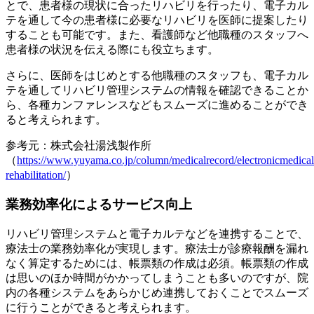
とで、
患者様の現状に合ったリハビリを行ったり、電子カル
テを通して今の患者様に必要なリハビリを医師に提案したり
することも可能
です。また、看護師など他職種のスタッフへ
患者様の状況を伝える際にも役立ちます。
さらに、医師をはじめとする他職種のスタッフも、電子カル
テを通してリハビリ管理システムの情報を確認できることか
ら、各種カンファレンスなどもスムーズに進めることができ
ると考えられます。
参考元：株式会社湯浅製作所
（
https://www.yuyama.co.jp/column/medicalrecord/electronicmedical
rehabilitation/
）
業務効率化によるサービス向上
リハビリ管理システムと電子カルテなどを連携することで、
療法士の業務効率化が実現
します。療法士が診療報酬を漏れ
なく算定するためには、帳票類の作成は必須。帳票類の作成
は思いのほか時間がかかってしまうことも多いのですが、院
内の各種システムをあらかじめ連携しておくことでスムーズ
に行うことができると考えられます。