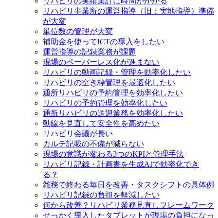
リハビリの実績集計に時間がかかる
リハビリ事業所の運営指導（旧：実地指導）準備
が大変
単位数の管理が大変
補助金を使ってICTの導入をしたい
運営指導の記録業務が課題
現場のペーパーレス化が進まない
リハビリの動画記録・管理を効率化したい
リハビリの空き枠管理を最適化したい
通所リハビリの予約管理を効率化したい
リハビリの予約管理を効率化したい
通所リハビリの送迎業務を効率化したい
動線を見直して安全性を高めたい
リハビリ会議が長い
カルテ記載の不備が減らない
現場の意識が変わる3つのKPIと管理手法
リハビリ記録・計画書を生成AIで効率化でき
る？
雑務で終わる毎日を改善・タスクシフトの具体例
リハビリ記録の負担を軽減したい
何から改善？リハビリ業務見直しフレームワーク
せっかく導入したタブレットが現場の負担になっ