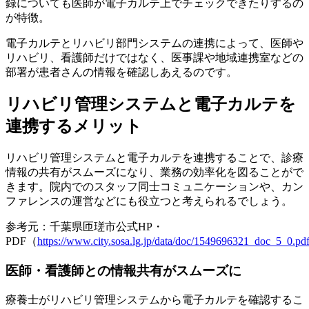
録についても医師が電子カルテ上でチェックできたりするの
が特徴。
電子カルテとリハビリ部門システムの連携によって、
医師や
リハビリ、看護師だけではなく、医事課や地域連携室などの
部署が患者さんの情報を確認
しあえるのです。
リハビリ管理システムと電子カルテを
連携するメリット
リハビリ管理システムと電子カルテを連携することで、
診療
情報の共有がスムーズになり、業務の効率化を図ることがで
きます。
院内でのスタッフ同士コミュニケーションや、カン
ファレンスの運営などにも役立つと考えられるでしょう。
参考元：千葉県匝瑳市公式HP・
PDF（
https://www.city.sosa.lg.jp/data/doc/1549696321_doc_5_0.pd
医師・看護師との情報共有がスムーズに
療養士がリハビリ管理システムから電子カルテを確認するこ