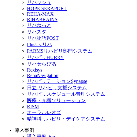
リハッシュ
HOPE SERAPORT
REHA-MAX
RIHABRAINS
リハねっと
リハスタ
リハ物語POST
PlusUs-リハ
PARMSリハビリ部門システム
リハビリHURRY
リハせらぴあ
Rexisys
RehaNavigation
リハビリテーションSynapse
日立 リハビリ支援システム
リハビリスケジュール管理システム
医療・介護ソリューション
RISM
オーラルレオズ
精神科リハビリ・デイケアシステム
導入事例
導入事例_top