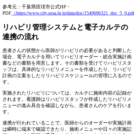
参考元：千葉県匝瑳市公式HP・
PDF
（https://www.city.sosa.lg.jp/data/doc/1549696321_doc_5_0.pd
リハビリ管理システムと電子カルテの
連携の流れ
患者さんの状態から医師がリハビリの必要があると判断した
場合、電子カルテを用いてリハビリオーダー・総合実施計画
書などの書類を用意します。その書類を受けてリハビリスタ
ッフは、具体的なリハビリメニューを作成したり、リハビリ
計画の立案をしたりリハビリスケジュールの管理に入るので
す。
実施されたリハビリについては、カルテに施術内容の記録が
されます。看護師はリハビリスタッフが作成したリハビリメ
ニューの進み具合を確認しながら、患者さんのケアを行いま
す。
連携が行われていることで、医師からのオーダーや実施計画
は瞬時に端末で確認できたり、施術メニューや日々の実施記