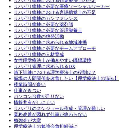
リハビリ病棟における作業療法士の不足
リハビリ病棟に必要な医療ソーシャルワーカー
リハビリ病棟における言語聴覚士の不足
リハビリ病棟のカンファレンス
リハビリ病棟に必要な薬剤師
リハビリ病棟に必要な管理栄養士
リハビリ病棟の啓発活動
リハビリ病棟に求められる地域連携
リハビリ病棟に必要なチームアプローチ
リハビリ病棟の人材育成
女性理学療法士が働きやすい職場環境
リハビリ管理に求められるDX
嚥下訓練における理学療法士の役割は？
職場の人間関係を改善したい【理学療法士の悩み】
残業時間が多い
仕事がきつい
パソコン台数が足りない
情報共有がしにくい
リハビリのスケジュール作成・管理が難しい
業務改善が図れず仕事が終わらない
勉強会が大変
理学療法士の勉強会負担軽減に