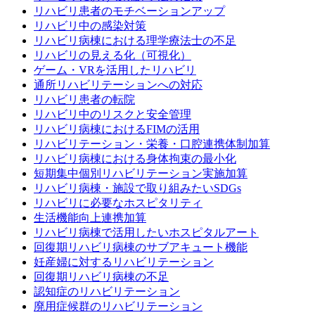
リハビリ患者のモチベーションアップ
リハビリ中の感染対策
リハビリ病棟における理学療法士の不足
リハビリの見える化（可視化）
ゲーム・VRを活用したリハビリ
通所リハビリテーションへの対応
リハビリ患者の転院
リハビリ中のリスクと安全管理
リハビリ病棟におけるFIMの活用
リハビリテーション・栄養・口腔連携体制加算
リハビリ病棟における身体拘束の最小化
短期集中個別リハビリテーション実施加算
リハビリ病棟・施設で取り組みたいSDGs
リハビリに必要なホスピタリティ
生活機能向上連携加算
リハビリ病棟で活用したいホスピタルアート
回復期リハビリ病棟のサブアキュート機能
妊産婦に対するリハビリテーション
回復期リハビリ病棟の不足
認知症のリハビリテーション
廃用症候群のリハビリテーション