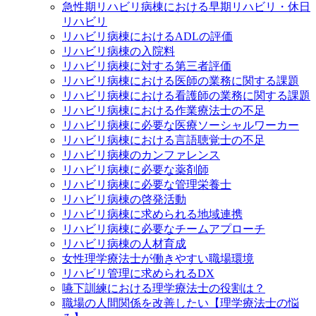
急性期リハビリ病棟における早期リハビリ・休日
リハビリ
リハビリ病棟におけるADLの評価
リハビリ病棟の入院料
リハビリ病棟に対する第三者評価
リハビリ病棟における医師の業務に関する課題
リハビリ病棟における看護師の業務に関する課題
リハビリ病棟における作業療法士の不足
リハビリ病棟に必要な医療ソーシャルワーカー
リハビリ病棟における言語聴覚士の不足
リハビリ病棟のカンファレンス
リハビリ病棟に必要な薬剤師
リハビリ病棟に必要な管理栄養士
リハビリ病棟の啓発活動
リハビリ病棟に求められる地域連携
リハビリ病棟に必要なチームアプローチ
リハビリ病棟の人材育成
女性理学療法士が働きやすい職場環境
リハビリ管理に求められるDX
嚥下訓練における理学療法士の役割は？
職場の人間関係を改善したい【理学療法士の悩