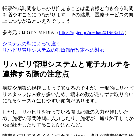
帳票作成時間をしっかり抑えることは患者様と向き合う時間
を増やすことにつながります。その結果、医療サービスの向
上につながるといえるでしょう。
参考元：IJIGEN MEDIA（
https://ijigen.jp/media/2019/06/17/
）
システムの型によって違う
リハビリ管理システムの診療報酬改定への対応
リハビリ管理システムと電子カルテを
連携する際の注意点
病院や施設の規模によって異なるのですが、一般的にリハビ
リスタッフは人数が多いため、
端末の数が足りずに取り合い
になるケース
が生じやすい傾向があります。
しかし、リハビリを行っている間は記録の入力が難しいた
め、施術の隙間時間に入力したり、施術が一通り終了してか
ら記録をしたりすることがほとんど。
端末を使用するタイミングが多いため、
適切な端末台数を確