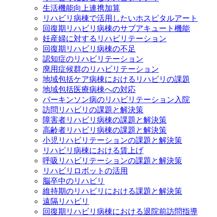
生活機能向上連携加算
リハビリ病棟で活用したいホスピタルアート
回復期リハビリ病棟のサブアキュート機能
妊産婦に対するリハビリテーション
回復期リハビリ病棟の不足
認知症のリハビリテーション
廃用症候群のリハビリテーション
地域包括ケア病棟におけるリハビリの課題
地域包括医療病棟への対応
パーキンソン病のリハビリテーション入院
訪問リハビリの課題と解決策
障害者リハビリ病棟の課題と解決策
高齢者リハビリ病棟の課題と解決策
小児リハビリテーションの課題と解決策
リハビリ病棟における賃上げ
呼吸リハビリテーションの課題と解決策
リハビリロボットの活用
脳卒中のリハビリ
維持期のリハビリにおける課題と解決策
遠隔リハビリ
回復期リハビリ病棟における退院前訪問指導