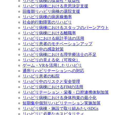
リハビリ病棟の採算性・収益性
リハビリ病棟における意思決定支援
回復期リハビリ病棟の退院支援
リハビリ病棟の病床稼働率
社会的行動障害のリハビリ
リハビリ病棟におけるスタッフのバーンアウト
リハビリ病棟における離職率
リハビリにおける統計手法の活用
リハビリ患者のモチベーションアップ
リハビリ中の感染対策
リハビリ病棟における理学療法士の不足
リハビリの見える化（可視化）
ゲーム・VRを活用したリハビリ
通所リハビリテーションへの対応
リハビリ患者の転院
リハビリ中のリスクと安全管理
リハビリ病棟におけるFIMの活用
リハビリテーション・栄養・口腔連携体制加算
リハビリ病棟における身体拘束の最小化
短期集中個別リハビリテーション実施加算
リハビリ病棟・施設で取り組みたいSDGs
リハビリに必要なホスピタリティ