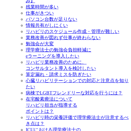
み】
残業時間が多い
仕事がきつい
パソコン台数が足りない
情報共有がしにくい
リハビリのスケジュール作成・管理が難しい
業務改善が図れず仕事が終わらない
勉強会が大変
理学療法士の勉強会負担軽減に
eラーニングを導入したい
リハビリ業務改善のために、
コンサルタント導入を検討したい
算定漏れ・請求ミスを防ぎたい
心臓リハビリテーションでの対応と注意点を知り
たい
病棟でLGBTフレンドリーな対応を行うには？
在宅酸素療法について
リハビリ担当が指導する
ポイントは？
リハビリ時の栄養評価で理学療法士が注意するべ
き点は？
ICUにおける理学療法士の