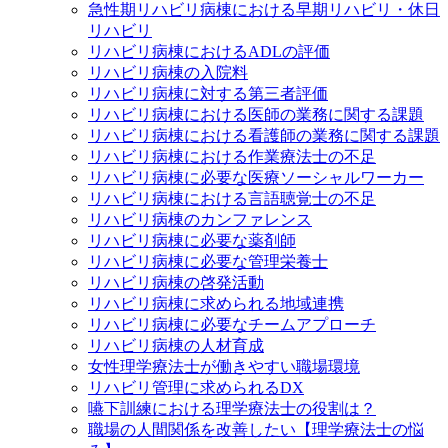
急性期リハビリ病棟における早期リハビリ・休日
リハビリ
リハビリ病棟におけるADLの評価
リハビリ病棟の入院料
リハビリ病棟に対する第三者評価
リハビリ病棟における医師の業務に関する課題
リハビリ病棟における看護師の業務に関する課題
リハビリ病棟における作業療法士の不足
リハビリ病棟に必要な医療ソーシャルワーカー
リハビリ病棟における言語聴覚士の不足
リハビリ病棟のカンファレンス
リハビリ病棟に必要な薬剤師
リハビリ病棟に必要な管理栄養士
リハビリ病棟の啓発活動
リハビリ病棟に求められる地域連携
リハビリ病棟に必要なチームアプローチ
リハビリ病棟の人材育成
女性理学療法士が働きやすい職場環境
リハビリ管理に求められるDX
嚥下訓練における理学療法士の役割は？
職場の人間関係を改善したい【理学療法士の悩