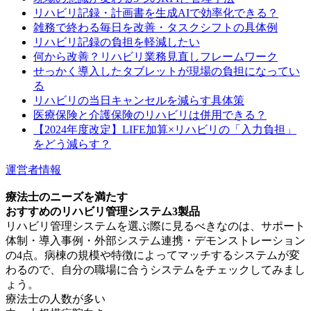
リハビリ記録・計画書を生成AIで効率化できる？
雑務で終わる毎日を改善・タスクシフトの具体例
リハビリ記録の負担を軽減したい
何から改善？リハビリ業務見直しフレームワーク
せっかく導入したタブレットが現場の負担になってい
る
リハビリの当日キャンセルを減らす具体策
医療保険と介護保険のリハビリは併用できる？
【2024年度改定】LIFE加算×リハビリの「入力負担」
をどう減らす？
運営者情報
療法士のニーズを満たす
おすすめのリハビリ管理システム3製品
リハビリ管理システムを選ぶ際に見るべきなのは、サポート
体制・導入事例・外部システム連携・デモンストレーション
の4点。病棟の規模や特徴によってマッチするシステムが変
わるので、自分の職場に合うシステムをチェックしてみまし
ょう。
療法士の人数が多い