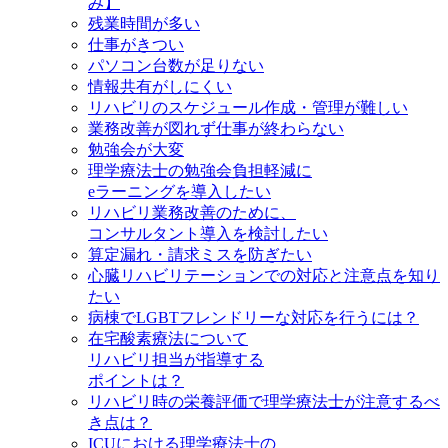
み】
残業時間が多い
仕事がきつい
パソコン台数が足りない
情報共有がしにくい
リハビリのスケジュール作成・管理が難しい
業務改善が図れず仕事が終わらない
勉強会が大変
理学療法士の勉強会負担軽減に
eラーニングを導入したい
リハビリ業務改善のために、
コンサルタント導入を検討したい
算定漏れ・請求ミスを防ぎたい
心臓リハビリテーションでの対応と注意点を知り
たい
病棟でLGBTフレンドリーな対応を行うには？
在宅酸素療法について
リハビリ担当が指導する
ポイントは？
リハビリ時の栄養評価で理学療法士が注意するべ
き点は？
ICUにおける理学療法士の