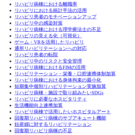
リハビリ病棟における離職率
リハビリにおける統計手法の活用
リハビリ患者のモチベーションアップ
リハビリ中の感染対策
リハビリ病棟における理学療法士の不足
リハビリの見える化（可視化）
ゲーム・VRを活用したリハビリ
通所リハビリテーションへの対応
リハビリ患者の転院
リハビリ中のリスクと安全管理
リハビリ病棟におけるFIMの活用
リハビリテーション・栄養・口腔連携体制加算
リハビリ病棟における身体拘束の最小化
短期集中個別リハビリテーション実施加算
リハビリ病棟・施設で取り組みたいSDGs
リハビリに必要なホスピタリティ
生活機能向上連携加算
リハビリ病棟で活用したいホスピタルアート
回復期リハビリ病棟のサブアキュート機能
妊産婦に対するリハビリテーション
回復期リハビリ病棟の不足