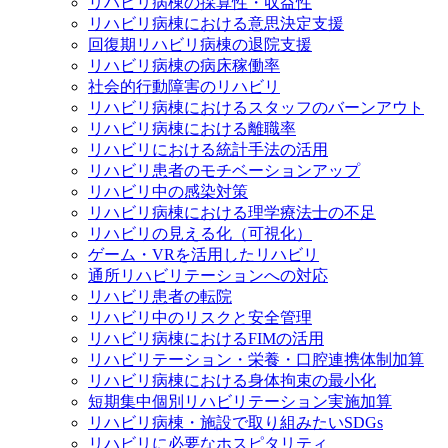
リハビリ病棟の採算性・収益性
リハビリ病棟における意思決定支援
回復期リハビリ病棟の退院支援
リハビリ病棟の病床稼働率
社会的行動障害のリハビリ
リハビリ病棟におけるスタッフのバーンアウト
リハビリ病棟における離職率
リハビリにおける統計手法の活用
リハビリ患者のモチベーションアップ
リハビリ中の感染対策
リハビリ病棟における理学療法士の不足
リハビリの見える化（可視化）
ゲーム・VRを活用したリハビリ
通所リハビリテーションへの対応
リハビリ患者の転院
リハビリ中のリスクと安全管理
リハビリ病棟におけるFIMの活用
リハビリテーション・栄養・口腔連携体制加算
リハビリ病棟における身体拘束の最小化
短期集中個別リハビリテーション実施加算
リハビリ病棟・施設で取り組みたいSDGs
リハビリに必要なホスピタリティ