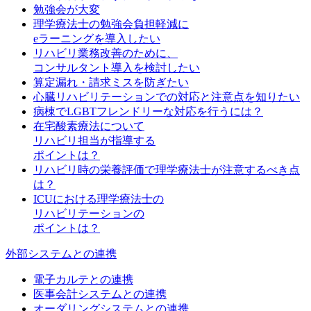
勉強会が大変
理学療法士の勉強会負担軽減に
eラーニングを導入したい
リハビリ業務改善のために、
コンサルタント導入を検討したい
算定漏れ・請求ミスを防ぎたい
心臓リハビリテーションでの対応と注意点を知りたい
病棟でLGBTフレンドリーな対応を行うには？
在宅酸素療法について
リハビリ担当が指導する
ポイントは？
リハビリ時の栄養評価で理学療法士が注意するべき点
は？
ICUにおける理学療法士の
リハビリテーションの
ポイントは？
外部システムとの連携
電子カルテとの連携
医事会計システムとの連携
オーダリングシステムとの連携