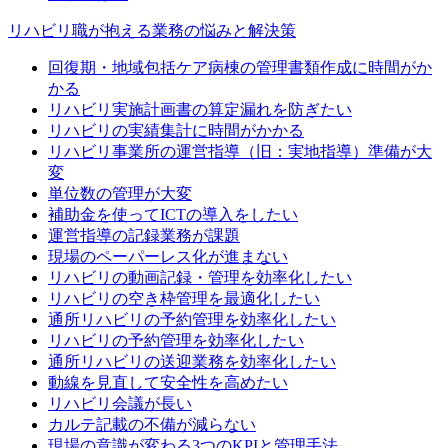
リハビリ職が抱える業務の悩みと解決策
回復期・地域包括ケア病棟の管理書類作成に時間がか
かる
リハビリ実施計画書の算定漏れを防ぎたい
リハビリの実績集計に時間がかかる
リハビリ事業所の運営指導（旧：実地指導）準備が大
変
単位数の管理が大変
補助金を使ってICTの導入をしたい
運営指導の記録業務が課題
現場のペーパーレス化が進まない
リハビリの動画記録・管理を効率化したい
リハビリの空き枠管理を最適化したい
通所リハビリの予約管理を効率化したい
リハビリの予約管理を効率化したい
通所リハビリの送迎業務を効率化したい
動線を見直して安全性を高めたい
リハビリ会議が長い
カルテ記載の不備が減らない
現場の意識が変わる3つのKPIと管理手法