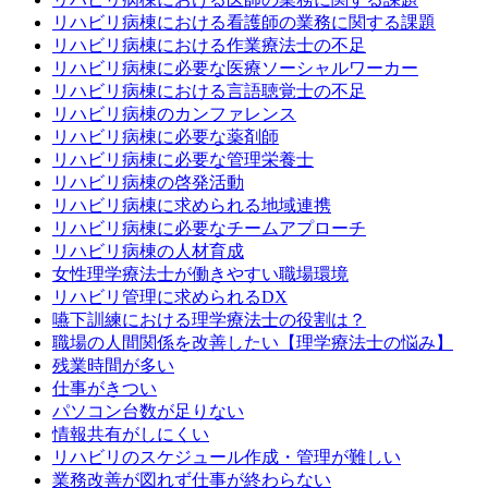
リハビリ病棟における看護師の業務に関する課題
リハビリ病棟における作業療法士の不足
リハビリ病棟に必要な医療ソーシャルワーカー
リハビリ病棟における言語聴覚士の不足
リハビリ病棟のカンファレンス
リハビリ病棟に必要な薬剤師
リハビリ病棟に必要な管理栄養士
リハビリ病棟の啓発活動
リハビリ病棟に求められる地域連携
リハビリ病棟に必要なチームアプローチ
リハビリ病棟の人材育成
女性理学療法士が働きやすい職場環境
リハビリ管理に求められるDX
嚥下訓練における理学療法士の役割は？
職場の人間関係を改善したい【理学療法士の悩み】
残業時間が多い
仕事がきつい
パソコン台数が足りない
情報共有がしにくい
リハビリのスケジュール作成・管理が難しい
業務改善が図れず仕事が終わらない