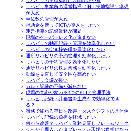
リハビリの実績集計に時間がかかる
リハビリ事業所の運営指導（旧：実地指導）準備
が大変
単位数の管理が大変
補助金を使ってICTの導入をしたい
運営指導の記録業務が課題
現場のペーパーレス化が進まない
リハビリの動画記録・管理を効率化したい
リハビリの空き枠管理を最適化したい
通所リハビリの予約管理を効率化したい
リハビリの予約管理を効率化したい
通所リハビリの送迎業務を効率化したい
動線を見直して安全性を高めたい
リハビリ会議が長い
カルテ記載の不備が減らない
現場の意識が変わる3つのKPIと管理手法
リハビリ記録・計画書を生成AIで効率化でき
る？
雑務で終わる毎日を改善・タスクシフトの具体例
リハビリ記録の負担を軽減したい
何から改善？リハビリ業務見直しフレームワーク
せっかく導入したタブレットが現場の負担になっ