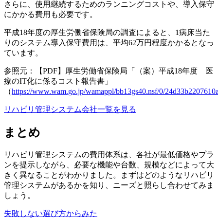
さらに、使用継続するためのランニングコストや、導入保守
にかかる費用も必要です。
平成18年度の厚生労働省保険局の調査によると、1病床当た
りのシステム導入保守費用は、平均62万円程度かかるとなっ
ています。
参照元：【PDF】厚生労働省保険局「（案）平成18年度 医
療のIT化に係るコスト報告書」
（
https://www.wam.go.jp/wamappl/bb13gs40.nsf/0/24d33b220761
リハビリ管理システム会社一覧を見る
まとめ
リハビリ管理システムの費用体系は、各社が最低価格やプラ
ンを提示しながら、必要な機能や台数、規模などによって大
きく異なることがわかりました。まずはどのようなリハビリ
管理システムがあるかを知り、ニーズと照らし合わせてみま
しょう。
失敗しない選び方からみた