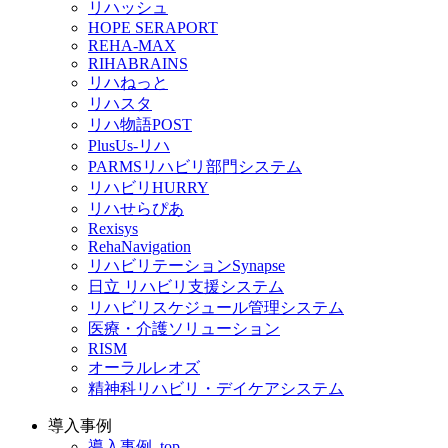
リハッシュ
HOPE SERAPORT
REHA-MAX
RIHABRAINS
リハねっと
リハスタ
リハ物語POST
PlusUs-リハ
PARMSリハビリ部門システム
リハビリHURRY
リハせらぴあ
Rexisys
RehaNavigation
リハビリテーションSynapse
日立 リハビリ支援システム
リハビリスケジュール管理システム
医療・介護ソリューション
RISM
オーラルレオズ
精神科リハビリ・デイケアシステム
導入事例
導入事例_top