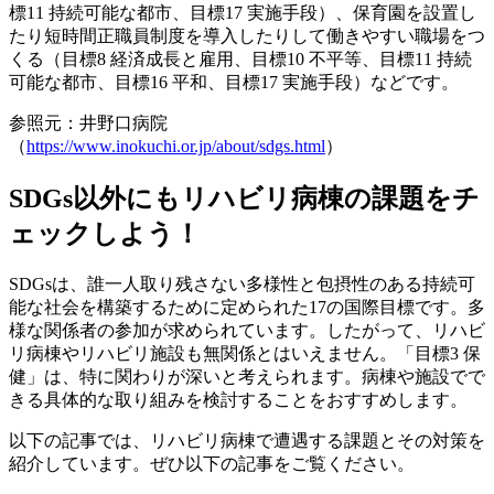
標11 持続可能な都市、目標17 実施手段）、保育園を設置し
たり短時間正職員制度を導入したりして働きやすい職場をつ
くる（目標8 経済成長と雇用、目標10 不平等、目標11 持続
可能な都市、目標16 平和、目標17 実施手段）などです。
参照元：井野口病院
（
https://www.inokuchi.or.jp/about/sdgs.html
）
SDGs以外にもリハビリ病棟の課題をチ
ェックしよう！
SDGsは、誰一人取り残さない多様性と包摂性のある持続可
能な社会を構築するために定められた17の国際目標です。多
様な関係者の参加が求められています。したがって、リハビ
リ病棟やリハビリ施設も無関係とはいえません。「目標3 保
健」は、特に関わりが深いと考えられます。病棟や施設でで
きる具体的な取り組みを検討することをおすすめします。
以下の記事では、リハビリ病棟で遭遇する課題とその対策を
紹介しています。ぜひ以下の記事をご覧ください。