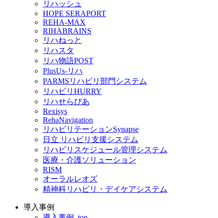
リハッシュ
HOPE SERAPORT
REHA-MAX
RIHABRAINS
リハねっと
リハスタ
リハ物語POST
PlusUs-リハ
PARMSリハビリ部門システム
リハビリHURRY
リハせらぴあ
Rexisys
RehaNavigation
リハビリテーションSynapse
日立 リハビリ支援システム
リハビリスケジュール管理システム
医療・介護ソリューション
RISM
オーラルレオズ
精神科リハビリ・デイケアシステム
導入事例
導入事例_top