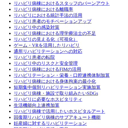
リハビリ病棟におけるスタッフのバーンアウト
リハビリ病棟における離職率
リハビリにおける統計手法の活用
リハビリ患者のモチベーションアップ
リハビリ中の感染対策
リハビリ病棟における理学療法士の不足
リハビリの見える化（可視化）
ゲーム・VRを活用したリハビリ
通所リハビリテーションへの対応
リハビリ患者の転院
リハビリ中のリスクと安全管理
リハビリ病棟におけるFIMの活用
リハビリテーション・栄養・口腔連携体制加算
リハビリ病棟における身体拘束の最小化
短期集中個別リハビリテーション実施加算
リハビリ病棟・施設で取り組みたいSDGs
リハビリに必要なホスピタリティ
生活機能向上連携加算
リハビリ病棟で活用したいホスピタルアート
回復期リハビリ病棟のサブアキュート機能
妊産婦に対するリハビリテーション