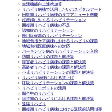
生活機能向上連携加算
リハビリ病棟で活用したいホスピタルアート
回復期リハビリ病棟のサブアキュート機能
妊産婦に対するリハビリテーション
回復期リハビリ病棟の不足
認知症のリハビリテーション
廃用症候群のリハビリテーション
地域包括ケア病棟におけるリハビリの課題
地域包括医療病棟への対応
パーキンソン病のリハビリテーション入院
訪問リハビリの課題と解決策
障害者リハビリ病棟の課題と解決策
高齢者リハビリ病棟の課題と解決策
小児リハビリテーションの課題と解決策
リハビリ病棟における賃上げ
呼吸リハビリテーションの課題と解決策
リハビリロボットの活用
脳卒中のリハビリ
維持期のリハビリにおける課題と解決策
遠隔リハビリ
回復期リハビリ病棟における退院前訪問指導