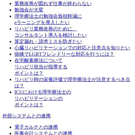
業務改善が図れず仕事が終わらない
勉強会が大変
理学療法士の勉強会負担軽減に
eラーニングを導入したい
リハビリ業務改善のために、
コンサルタント導入を検討したい
算定漏れ・請求ミスを防ぎたい
心臓リハビリテーションでの対応と注意点を知りたい
病棟でLGBTフレンドリーな対応を行うには？
在宅酸素療法について
リハビリ担当が指導する
ポイントは？
リハビリ時の栄養評価で理学療法士が注意するべき点
は？
ICUにおける理学療法士の
リハビリテーションの
ポイントは？
外部システムとの連携
電子カルテとの連携
医事会計システムとの連携