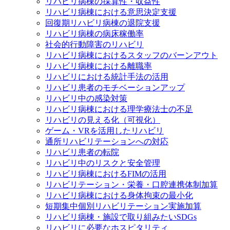
リハビリ病棟の採算性・収益性
リハビリ病棟における意思決定支援
回復期リハビリ病棟の退院支援
リハビリ病棟の病床稼働率
社会的行動障害のリハビリ
リハビリ病棟におけるスタッフのバーンアウト
リハビリ病棟における離職率
リハビリにおける統計手法の活用
リハビリ患者のモチベーションアップ
リハビリ中の感染対策
リハビリ病棟における理学療法士の不足
リハビリの見える化（可視化）
ゲーム・VRを活用したリハビリ
通所リハビリテーションへの対応
リハビリ患者の転院
リハビリ中のリスクと安全管理
リハビリ病棟におけるFIMの活用
リハビリテーション・栄養・口腔連携体制加算
リハビリ病棟における身体拘束の最小化
短期集中個別リハビリテーション実施加算
リハビリ病棟・施設で取り組みたいSDGs
リハビリに必要なホスピタリティ