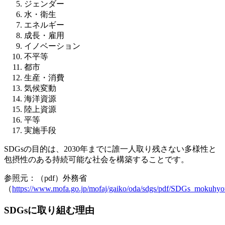
ジェンダー
水・衛生
エネルギー
成長・雇用
イノベーション
不平等
都市
生産・消費
気候変動
海洋資源
陸上資源
平等
実施手段
SDGsの目的は、2030年までに誰一人取り残さない多様性と
包摂性のある持続可能な社会を構築することです。
参照元：（pdf）外務省
（
https://www.mofa.go.jp/mofaj/gaiko/oda/sdgs/pdf/SDGs_mokuhyo
SDGsに取り組む理由