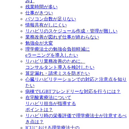
み】
残業時間が多い
仕事がきつい
パソコン台数が足りない
情報共有がしにくい
リハビリのスケジュール作成・管理が難しい
業務改善が図れず仕事が終わらない
勉強会が大変
理学療法士の勉強会負担軽減に
eラーニングを導入したい
リハビリ業務改善のために、
コンサルタント導入を検討したい
算定漏れ・請求ミスを防ぎたい
心臓リハビリテーションでの対応と注意点を知り
たい
病棟でLGBTフレンドリーな対応を行うには？
在宅酸素療法について
リハビリ担当が指導する
ポイントは？
リハビリ時の栄養評価で理学療法士が注意するべ
き点は？
ICUにおける理学療法士の