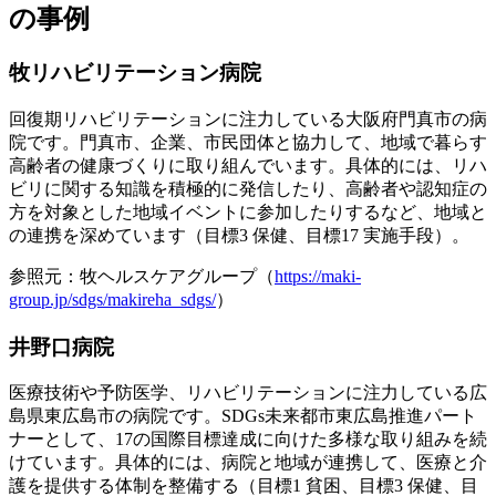
の事例
牧リハビリテーション病院
回復期リハビリテーションに注力している大阪府門真市の病
院です。門真市、企業、市民団体と協力して、地域で暮らす
高齢者の健康づくりに取り組んでいます。具体的には、リハ
ビリに関する知識を積極的に発信したり、高齢者や認知症の
方を対象とした地域イベントに参加したりするなど、地域と
の連携を深めています（目標3 保健、目標17 実施手段）。
参照元：牧ヘルスケアグループ（
https://maki-
group.jp/sdgs/makireha_sdgs/
）
井野口病院
医療技術や予防医学、リハビリテーションに注力している広
島県東広島市の病院です。SDGs未来都市東広島推進パート
ナーとして、17の国際目標達成に向けた多様な取り組みを続
けています。具体的には、病院と地域が連携して、医療と介
護を提供する体制を整備する（目標1 貧困、目標3 保健、目