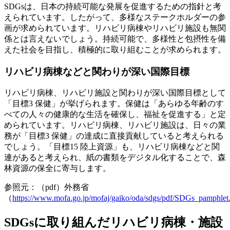
SDGsは、日本の持続可能な発展を促進するための指針と考
えられています。したがって、多様なステークホルダーの参
画が求められています。リハビリ病棟やリハビリ施設も無関
係とは言えないでしょう。持続可能で、多様性と包摂性を備
えた社会を目指し、積極的に取り組むことが求められます。
リハビリ病棟などと関わりが深い国際目標
リハビリ病棟、リハビリ施設と関わりが深い国際目標として
「目標3 保健」が挙げられます。保健は「あらゆる年齢のす
べての人々の健康的な生活を確保し、福祉を促進する」と定
められています。リハビリ病棟、リハビリ施設は、日々の業
務が「目標3 保健」の達成に直接貢献していると考えられる
でしょう。「目標15 陸上資源」も、リハビリ病棟などと関
連があると考えられ、紙の書類をデジタル化することで、森
林資源の保全に寄与します。
参照元：（pdf）外務省
（
https://www.mofa.go.jp/mofaj/gaiko/oda/sdgs/pdf/SDGs_pamphlet
SDGsに取り組んだリハビリ病棟・施設