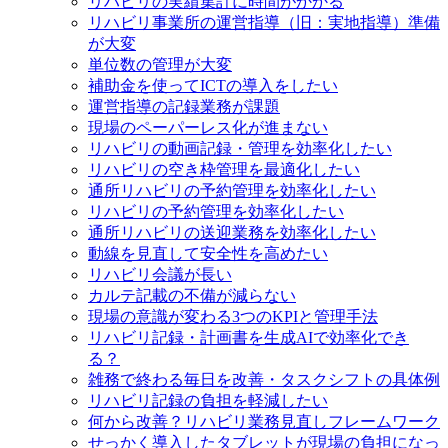
リハビリの実績集計に時間がかかる
リハビリ事業所の運営指導（旧：実地指導）準備
が大変
単位数の管理が大変
補助金を使ってICTの導入をしたい
運営指導の記録業務が課題
現場のペーパーレス化が進まない
リハビリの動画記録・管理を効率化したい
リハビリの空き枠管理を最適化したい
通所リハビリの予約管理を効率化したい
リハビリの予約管理を効率化したい
通所リハビリの送迎業務を効率化したい
動線を見直して安全性を高めたい
リハビリ会議が長い
カルテ記載の不備が減らない
現場の意識が変わる3つのKPIと管理手法
リハビリ記録・計画書を生成AIで効率化でき
る？
雑務で終わる毎日を改善・タスクシフトの具体例
リハビリ記録の負担を軽減したい
何から改善？リハビリ業務見直しフレームワーク
せっかく導入したタブレットが現場の負担になっ