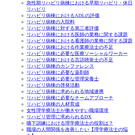
急性期リハビリ病棟における早期リハビリ・休日
リハビリ
リハビリ病棟におけるADLの評価
リハビリ病棟の入院料
リハビリ病棟に対する第三者評価
リハビリ病棟における医師の業務に関する課題
リハビリ病棟における看護師の業務に関する課題
リハビリ病棟における作業療法士の不足
リハビリ病棟に必要な医療ソーシャルワーカー
リハビリ病棟における言語聴覚士の不足
リハビリ病棟のカンファレンス
リハビリ病棟に必要な薬剤師
リハビリ病棟に必要な管理栄養士
リハビリ病棟の啓発活動
リハビリ病棟に求められる地域連携
リハビリ病棟に必要なチームアプローチ
リハビリ病棟の人材育成
女性理学療法士が働きやすい職場環境
リハビリ管理に求められるDX
嚥下訓練における理学療法士の役割は？
職場の人間関係を改善したい【理学療法士の悩