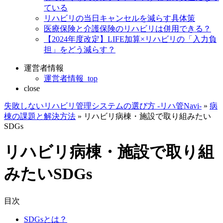
ている
リハビリの当日キャンセルを減らす具体策
医療保険と介護保険のリハビリは併用できる？
【2024年度改定】LIFE加算×リハビリの「入力負
担」をどう減らす？
運営者情報
運営者情報_top
close
失敗しないリハビリ管理システムの選び方 -リハ管Navi-
»
病
棟の課題と解決方法
»
リハビリ病棟・施設で取り組みたい
SDGs
リハビリ病棟・施設で取り組
みたいSDGs
目次
SDGsとは？