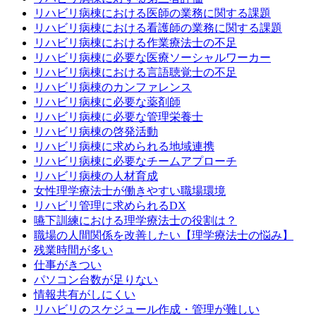
リハビリ病棟における医師の業務に関する課題
リハビリ病棟における看護師の業務に関する課題
リハビリ病棟における作業療法士の不足
リハビリ病棟に必要な医療ソーシャルワーカー
リハビリ病棟における言語聴覚士の不足
リハビリ病棟のカンファレンス
リハビリ病棟に必要な薬剤師
リハビリ病棟に必要な管理栄養士
リハビリ病棟の啓発活動
リハビリ病棟に求められる地域連携
リハビリ病棟に必要なチームアプローチ
リハビリ病棟の人材育成
女性理学療法士が働きやすい職場環境
リハビリ管理に求められるDX
嚥下訓練における理学療法士の役割は？
職場の人間関係を改善したい【理学療法士の悩み】
残業時間が多い
仕事がきつい
パソコン台数が足りない
情報共有がしにくい
リハビリのスケジュール作成・管理が難しい