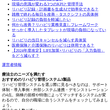
現場の意識が変わる3つのKPIと管理手法
リハビリ記録・計画書を生成AIで効率化できる？
雑務で終わる毎日を改善・タスクシフトの具体例
リハビリ記録の負担を軽減したい
何から改善？リハビリ業務見直しフレームワーク
せっかく導入したタブレットが現場の負担になってい
る
リハビリの当日キャンセルを減らす具体策
医療保険と介護保険のリハビリは併用できる？
【2024年度改定】LIFE加算×リハビリの「入力負担」
をどう減らす？
運営者情報
療法士のニーズを満たす
おすすめのリハビリ管理システム3製品
リハビリ管理システムを選ぶ際に見るべきなのは、サポート
体制・導入事例・外部システム連携・デモンストレーション
の4点。病棟の規模や特徴によってマッチするシステムが変
わるので、自分の職場に合うシステムをチェックしてみまし
ょう。