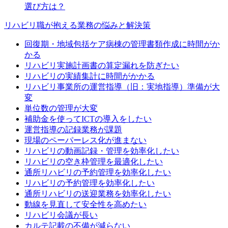
選び方は？
リハビリ職が抱える業務の悩みと解決策
回復期・地域包括ケア病棟の管理書類作成に時間がか
かる
リハビリ実施計画書の算定漏れを防ぎたい
リハビリの実績集計に時間がかかる
リハビリ事業所の運営指導（旧：実地指導）準備が大
変
単位数の管理が大変
補助金を使ってICTの導入をしたい
運営指導の記録業務が課題
現場のペーパーレス化が進まない
リハビリの動画記録・管理を効率化したい
リハビリの空き枠管理を最適化したい
通所リハビリの予約管理を効率化したい
リハビリの予約管理を効率化したい
通所リハビリの送迎業務を効率化したい
動線を見直して安全性を高めたい
リハビリ会議が長い
カルテ記載の不備が減らない