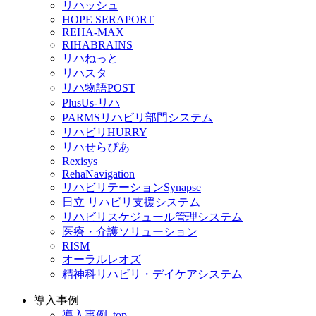
リハッシュ
HOPE SERAPORT
REHA-MAX
RIHABRAINS
リハねっと
リハスタ
リハ物語POST
PlusUs-リハ
PARMSリハビリ部門システム
リハビリHURRY
リハせらぴあ
Rexisys
RehaNavigation
リハビリテーションSynapse
日立 リハビリ支援システム
リハビリスケジュール管理システム
医療・介護ソリューション
RISM
オーラルレオズ
精神科リハビリ・デイケアシステム
導入事例
導入事例_top