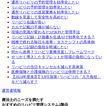
通所リハビリの予約管理を効率化したい
リハビリの予約管理を効率化したい
通所リハビリの送迎業務を効率化したい
動線を見直して安全性を高めたい
リハビリ会議が長い
カルテ記載の不備が減らない
現場の意識が変わる3つのKPIと管理手法
リハビリ記録・計画書を生成AIで効率化できる？
雑務で終わる毎日を改善・タスクシフトの具体例
リハビリ記録の負担を軽減したい
何から改善？リハビリ業務見直しフレームワーク
せっかく導入したタブレットが現場の負担になってい
る
リハビリの当日キャンセルを減らす具体策
医療保険と介護保険のリハビリは併用できる？
【2024年度改定】LIFE加算×リハビリの「入力負担」
をどう減らす？
運営者情報
療法士のニーズを満たす
おすすめのリハビリ管理システム3製品