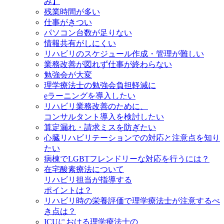
み】
残業時間が多い
仕事がきつい
パソコン台数が足りない
情報共有がしにくい
リハビリのスケジュール作成・管理が難しい
業務改善が図れず仕事が終わらない
勉強会が大変
理学療法士の勉強会負担軽減に
eラーニングを導入したい
リハビリ業務改善のために、
コンサルタント導入を検討したい
算定漏れ・請求ミスを防ぎたい
心臓リハビリテーションでの対応と注意点を知り
たい
病棟でLGBTフレンドリーな対応を行うには？
在宅酸素療法について
リハビリ担当が指導する
ポイントは？
リハビリ時の栄養評価で理学療法士が注意するべ
き点は？
ICUにおける理学療法士の