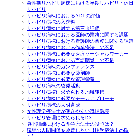
急性期リハビリ病棟における早期リハビリ・休日
リハビリ
リハビリ病棟におけるADLの評価
リハビリ病棟の入院料
リハビリ病棟に対する第三者評価
リハビリ病棟における医師の業務に関する課題
リハビリ病棟における看護師の業務に関する課題
リハビリ病棟における作業療法士の不足
リハビリ病棟に必要な医療ソーシャルワーカー
リハビリ病棟における言語聴覚士の不足
リハビリ病棟のカンファレンス
リハビリ病棟に必要な薬剤師
リハビリ病棟に必要な管理栄養士
リハビリ病棟の啓発活動
リハビリ病棟に求められる地域連携
リハビリ病棟に必要なチームアプローチ
リハビリ病棟の人材育成
女性理学療法士が働きやすい職場環境
リハビリ管理に求められるDX
嚥下訓練における理学療法士の役割は？
職場の人間関係を改善したい【理学療法士の悩