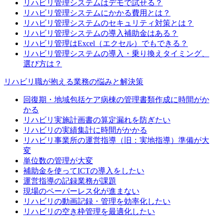
リハビリ管理システムはデモで試せる？
リハビリ管理システムにかかる費用とは？
リハビリ管理システムのセキュリティ対策とは？
リハビリ管理システムの導入補助金はある？
リハビリ管理はExcel（エクセル）でもできる？
リハビリ管理システムの導入・乗り換えタイミング、
選び方は？
リハビリ職が抱える業務の悩みと解決策
回復期・地域包括ケア病棟の管理書類作成に時間がか
かる
リハビリ実施計画書の算定漏れを防ぎたい
リハビリの実績集計に時間がかかる
リハビリ事業所の運営指導（旧：実地指導）準備が大
変
単位数の管理が大変
補助金を使ってICTの導入をしたい
運営指導の記録業務が課題
現場のペーパーレス化が進まない
リハビリの動画記録・管理を効率化したい
リハビリの空き枠管理を最適化したい