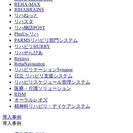
REHA-MAX
RIHABRAINS
リハねっと
リハスタ
リハ物語POST
PlusUs-リハ
PARMSリハビリ部門システム
リハビリHURRY
リハせらぴあ
Rexisys
RehaNavigation
リハビリテーションSynapse
日立 リハビリ支援システム
リハビリスケジュール管理システム
医療・介護ソリューション
RISM
オーラルレオズ
精神科リハビリ・デイケアシステム
導入事例
導入事例