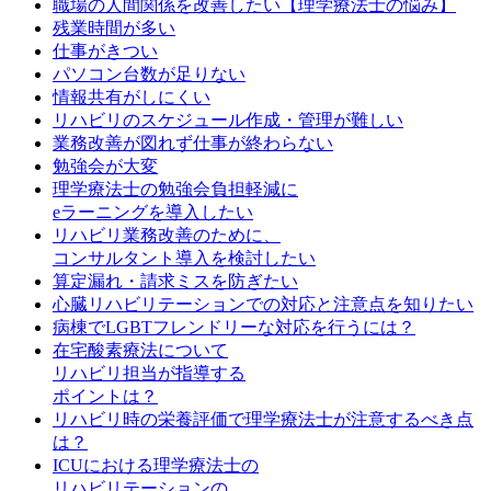
職場の人間関係を改善したい【理学療法士の悩み】
残業時間が多い
仕事がきつい
パソコン台数が足りない
情報共有がしにくい
リハビリのスケジュール作成・管理が難しい
業務改善が図れず仕事が終わらない
勉強会が大変
理学療法士の勉強会負担軽減に
eラーニングを導入したい
リハビリ業務改善のために、
コンサルタント導入を検討したい
算定漏れ・請求ミスを防ぎたい
心臓リハビリテーションでの対応と注意点を知りたい
病棟でLGBTフレンドリーな対応を行うには？
在宅酸素療法について
リハビリ担当が指導する
ポイントは？
リハビリ時の栄養評価で理学療法士が注意するべき点
は？
ICUにおける理学療法士の
リハビリテーションの