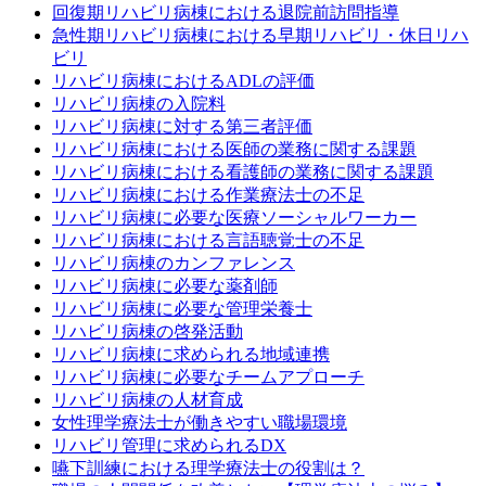
回復期リハビリ病棟における退院前訪問指導
急性期リハビリ病棟における早期リハビリ・休日リハ
ビリ
リハビリ病棟におけるADLの評価
リハビリ病棟の入院料
リハビリ病棟に対する第三者評価
リハビリ病棟における医師の業務に関する課題
リハビリ病棟における看護師の業務に関する課題
リハビリ病棟における作業療法士の不足
リハビリ病棟に必要な医療ソーシャルワーカー
リハビリ病棟における言語聴覚士の不足
リハビリ病棟のカンファレンス
リハビリ病棟に必要な薬剤師
リハビリ病棟に必要な管理栄養士
リハビリ病棟の啓発活動
リハビリ病棟に求められる地域連携
リハビリ病棟に必要なチームアプローチ
リハビリ病棟の人材育成
女性理学療法士が働きやすい職場環境
リハビリ管理に求められるDX
嚥下訓練における理学療法士の役割は？