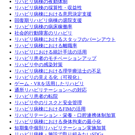
リハビリ病棟の夜勤体制
リハビリ病棟の採算性・収益性
リハビリ病棟における意思決定支援
回復期リハビリ病棟の退院支援
リハビリ病棟の病床稼働率
社会的行動障害のリハビリ
リハビリ病棟におけるスタッフのバーンアウト
リハビリ病棟における離職率
リハビリにおける統計手法の活用
リハビリ患者のモチベーションアップ
リハビリ中の感染対策
リハビリ病棟における理学療法士の不足
リハビリの見える化（可視化）
ゲーム・VRを活用したリハビリ
通所リハビリテーションへの対応
リハビリ患者の転院
リハビリ中のリスクと安全管理
リハビリ病棟におけるFIMの活用
リハビリテーション・栄養・口腔連携体制加算
リハビリ病棟における身体拘束の最小化
短期集中個別リハビリテーション実施加算
リハビリ病棟・施設で取り組みたいSDGs