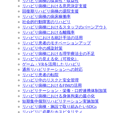
リハビリ病棟の採算性・収益性
リハビリ病棟における意思決定支援
回復期リハビリ病棟の退院支援
リハビリ病棟の病床稼働率
社会的行動障害のリハビリ
リハビリ病棟におけるスタッフのバーンアウト
リハビリ病棟における離職率
リハビリにおける統計手法の活用
リハビリ患者のモチベーションアップ
リハビリ中の感染対策
リハビリ病棟における理学療法士の不足
リハビリの見える化（可視化）
ゲーム・VRを活用したリハビリ
通所リハビリテーションへの対応
リハビリ患者の転院
リハビリ中のリスクと安全管理
リハビリ病棟におけるFIMの活用
リハビリテーション・栄養・口腔連携体制加算
リハビリ病棟における身体拘束の最小化
短期集中個別リハビリテーション実施加算
リハビリ病棟・施設で取り組みたいSDGs
リハビリに必要なホスピタリティ