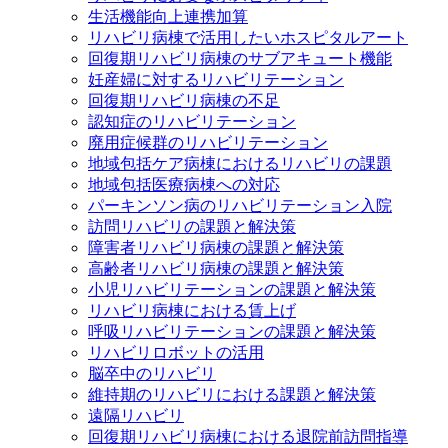
生活機能向上連携加算
リハビリ病棟で活用したいホスピタルアート
回復期リハビリ病棟のサブアキュート機能
妊産婦に対するリハビリテーション
回復期リハビリ病棟の不足
認知症のリハビリテーション
廃用症候群のリハビリテーション
地域包括ケア病棟におけるリハビリの課題
地域包括医療病棟への対応
パーキンソン病のリハビリテーション入院
訪問リハビリの課題と解決策
障害者リハビリ病棟の課題と解決策
高齢者リハビリ病棟の課題と解決策
小児リハビリテーションの課題と解決策
リハビリ病棟における賃上げ
呼吸リハビリテーションの課題と解決策
リハビリロボットの活用
脳卒中のリハビリ
維持期のリハビリにおける課題と解決策
遠隔リハビリ
回復期リハビリ病棟における退院前訪問指導