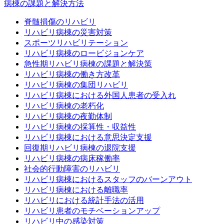
病棟の課題と解決方法
脊髄損傷のリハビリ
リハビリ病棟の災害対策
スポーツリハビリテーション
リハビリ病棟のロービジョンケア
急性期リハビリ病棟の課題と解決策
リハビリ病棟の働き方改革
リハビリ病棟の集団リハビリ
リハビリ病棟における外国人患者の受入れ
リハビリ病棟の老朽化
リハビリ病棟の夜勤体制
リハビリ病棟の採算性・収益性
リハビリ病棟における意思決定支援
回復期リハビリ病棟の退院支援
リハビリ病棟の病床稼働率
社会的行動障害のリハビリ
リハビリ病棟におけるスタッフのバーンアウト
リハビリ病棟における離職率
リハビリにおける統計手法の活用
リハビリ患者のモチベーションアップ
リハビリ中の感染対策