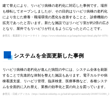
建て替えにより、リハビリ病棟の老朽化に対応した事例です。場所
も移転してオープンしましたが、その目的はリハビリ病棟の老朽化
により生じた療養・職場環境の悪化を改善することと、診療機能の
拡充であったと言います。新たな施設ではリハビリ室が約2倍の広さ
となり、屋外でもリハビリが行えるようになったとのことです。
参照元：看護部リクルートサイト
（https://www.tokushukai.or.jp/kangobu/topic/detail.php?id=1070）
システムを全面更新した事例
リハビリ病棟の老朽化が進んだ病院の中には、システム全体を刷新
することで先進的な体制を整えた施設もあります。電子カルテや病
棟看護支援、リハビリ管理、臨床検査、医療事務など、各種システ
ムを全面的に入れ替え、業務の効率化と質の向上を図っています。
参照元：日経メディカル
（https://medical.nikkeibp.co.jp/leaf/all/special/it/casestudy/201007/515901_2.