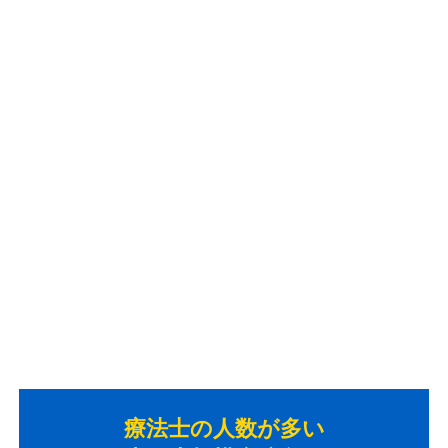
療法士のニーズを満たす
おすすめのリハビリ管理システム3
製品
リハビリ管理システムを選ぶ際に見るべきなのは、サポー
ト体制・導入事例・外部システム連携・デモンストレーシ
ョンの4点。病棟の規模や特徴によってマッチするシステ
ムが変わるので、自分の職場に合うシステムをチェックし
てみましょう。
療法士の人数が多い