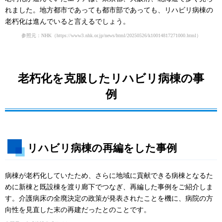
れました。地方都市であっても都市部であっても、リハビリ病棟の
老朽化は進んでいると言えるでしょう。
参照元：NHK
（https://www3.nhk.or.jp/news/html/20250526/k10014817271000.html）
老朽化を克服したリハビリ病棟の事
例
リハビリ病棟の再編をした事例
病棟が老朽化していたため、さらに地域に貢献できる病棟となるた
めに新棟と既設棟を渡り廊下でつなぎ、再編した事例をご紹介しま
す。介護病床の全廃決定の政策が発表されたことを機に、病院の方
向性を見直した末の再建だったとのことです。