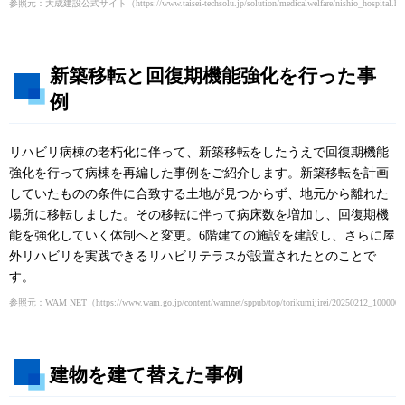
参照元：大成建設公式サイト
（https://www.taisei-techsolu.jp/solution/medicalwelfare/nishio_hospital.
新築移転と回復期機能強化を行った事
例
リハビリ病棟の老朽化に伴って、新築移転をしたうえで回復期機能
強化を行って病棟を再編した事例をご紹介します。新築移転を計画
していたものの条件に合致する土地が見つからず、地元から離れた
場所に移転しました。その移転に伴って病床数を増加し、回復期機
能を強化していく体制へと変更。6階建ての施設を建設し、さらに屋
外リハビリを実践できるリハビリテラスが設置されたとのことで
す。
参照元：WAM NET
（https://www.wam.go.jp/content/wamnet/sppub/top/torikumijirei/20250212_100000
建物を建て替えた事例