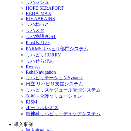
リハッシュ
HOPE SERAPORT
REHA-MAX
RIHABRAINS
リハねっと
リハスタ
リハ物語POST
PlusUs-リハ
PARMSリハビリ部門システム
リハビリHURRY
リハせらぴあ
Rexisys
RehaNavigation
リハビリテーションSynapse
日立 リハビリ支援システム
リハビリスケジュール管理システム
医療・介護ソリューション
RISM
オーラルレオズ
精神科リハビリ・デイケアシステム
導入事例
導入事例_top