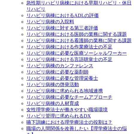
急性期リハビリ病棟における早期リハビリ・休日
リハビリ
リハビリ病棟におけるADLの評価
リハビリ病棟の入院料
リハビリ病棟に対する第三者評価
リハビリ病棟における医師の業務に関する課題
リハビリ病棟における看護師の業務に関する課題
リハビリ病棟における作業療法士の不足
リハビリ病棟に必要な医療ソーシャルワーカー
リハビリ病棟における言語聴覚士の不足
リハビリ病棟のカンファレンス
リハビリ病棟に必要な薬剤師
リハビリ病棟に必要な管理栄養士
リハビリ病棟の啓発活動
リハビリ病棟に求められる地域連携
リハビリ病棟に必要なチームアプローチ
リハビリ病棟の人材育成
女性理学療法士が働きやすい職場環境
リハビリ管理に求められるDX
嚥下訓練における理学療法士の役割は？
職場の人間関係を改善したい【理学療法士の悩