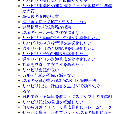
リハビリの実績集計に時間がかかる
リハビリ事業所の運営指導（旧：実地指導）準備
が大変
単位数の管理が大変
補助金を使ってICTの導入をしたい
運営指導の記録業務が課題
現場のペーパーレス化が進まない
リハビリの動画記録・管理を効率化したい
リハビリの空き枠管理を最適化したい
通所リハビリの予約管理を効率化したい
リハビリの予約管理を効率化したい
通所リハビリの送迎業務を効率化したい
動線を見直して安全性を高めたい
リハビリ会議が長い
カルテ記載の不備が減らない
現場の意識が変わる3つのKPIと管理手法
リハビリ記録・計画書を生成AIで効率化でき
る？
雑務で終わる毎日を改善・タスクシフトの具体例
リハビリ記録の負担を軽減したい
何から改善？リハビリ業務見直しフレームワーク
せっかく導入したタブレットが現場の負担になっ