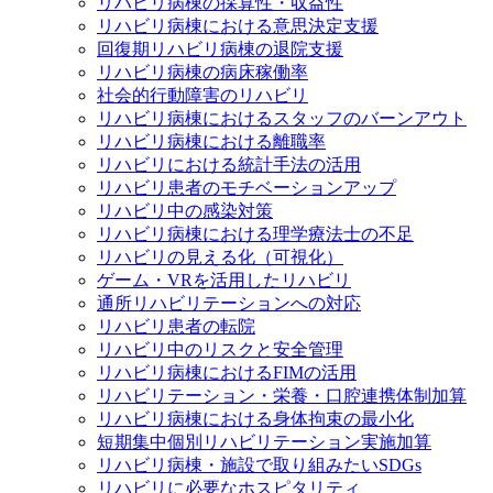
リハビリ病棟の採算性・収益性
リハビリ病棟における意思決定支援
回復期リハビリ病棟の退院支援
リハビリ病棟の病床稼働率
社会的行動障害のリハビリ
リハビリ病棟におけるスタッフのバーンアウト
リハビリ病棟における離職率
リハビリにおける統計手法の活用
リハビリ患者のモチベーションアップ
リハビリ中の感染対策
リハビリ病棟における理学療法士の不足
リハビリの見える化（可視化）
ゲーム・VRを活用したリハビリ
通所リハビリテーションへの対応
リハビリ患者の転院
リハビリ中のリスクと安全管理
リハビリ病棟におけるFIMの活用
リハビリテーション・栄養・口腔連携体制加算
リハビリ病棟における身体拘束の最小化
短期集中個別リハビリテーション実施加算
リハビリ病棟・施設で取り組みたいSDGs
リハビリに必要なホスピタリティ