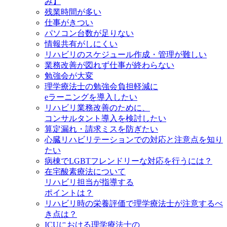
み】
残業時間が多い
仕事がきつい
パソコン台数が足りない
情報共有がしにくい
リハビリのスケジュール作成・管理が難しい
業務改善が図れず仕事が終わらない
勉強会が大変
理学療法士の勉強会負担軽減に
eラーニングを導入したい
リハビリ業務改善のために、
コンサルタント導入を検討したい
算定漏れ・請求ミスを防ぎたい
心臓リハビリテーションでの対応と注意点を知り
たい
病棟でLGBTフレンドリーな対応を行うには？
在宅酸素療法について
リハビリ担当が指導する
ポイントは？
リハビリ時の栄養評価で理学療法士が注意するべ
き点は？
ICUにおける理学療法士の