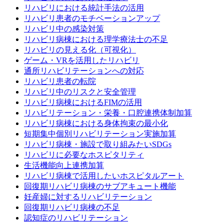
リハビリにおける統計手法の活用
リハビリ患者のモチベーションアップ
リハビリ中の感染対策
リハビリ病棟における理学療法士の不足
リハビリの見える化（可視化）
ゲーム・VRを活用したリハビリ
通所リハビリテーションへの対応
リハビリ患者の転院
リハビリ中のリスクと安全管理
リハビリ病棟におけるFIMの活用
リハビリテーション・栄養・口腔連携体制加算
リハビリ病棟における身体拘束の最小化
短期集中個別リハビリテーション実施加算
リハビリ病棟・施設で取り組みたいSDGs
リハビリに必要なホスピタリティ
生活機能向上連携加算
リハビリ病棟で活用したいホスピタルアート
回復期リハビリ病棟のサブアキュート機能
妊産婦に対するリハビリテーション
回復期リハビリ病棟の不足
認知症のリハビリテーション