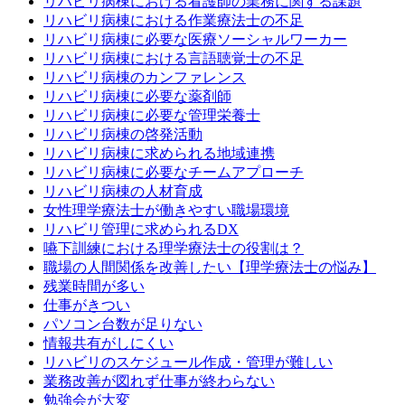
リハビリ病棟における看護師の業務に関する課題
リハビリ病棟における作業療法士の不足
リハビリ病棟に必要な医療ソーシャルワーカー
リハビリ病棟における言語聴覚士の不足
リハビリ病棟のカンファレンス
リハビリ病棟に必要な薬剤師
リハビリ病棟に必要な管理栄養士
リハビリ病棟の啓発活動
リハビリ病棟に求められる地域連携
リハビリ病棟に必要なチームアプローチ
リハビリ病棟の人材育成
女性理学療法士が働きやすい職場環境
リハビリ管理に求められるDX
嚥下訓練における理学療法士の役割は？
職場の人間関係を改善したい【理学療法士の悩み】
残業時間が多い
仕事がきつい
パソコン台数が足りない
情報共有がしにくい
リハビリのスケジュール作成・管理が難しい
業務改善が図れず仕事が終わらない
勉強会が大変