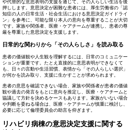
や代替的な意思表明の支援を通じて、その人らしい生活を後
押しします。意思決定が困難な患者には、厚生労働省の「認
知症の人の日常生活・社会生活における意思決定ガイドライ
ン」を参考に、可能な限り本人の意向を尊重することが大切
です。家族や関係者、医療・ケアチームが連携し、患者の尊
厳を尊重した意思決定を支援します。
日常的な関わりから「その人らしさ」を読み取る
患者の価値観や人生観を理解するには、日常のコミュニケー
ションが重要です。たとえ直接的に意思表明ができなくて
も、日々の言動や生活習慣、表情から「その人らしい選択」
が何かを読み取り、支援に生かすことが求められます。
患者の意思を確認できない場合、家族や関係者が患者の価値
観や過去の発言をもとに意向を推定し、医療・ケアチームと
協議して方針を決めるケースもあります。家族がいない場合
や判断を委ねる場合は、医療・ケアチームが慎重に検討し、
必要に応じて倫理委員会の助言を仰ぎます。
リハビリ病棟の意思決定支援に関する