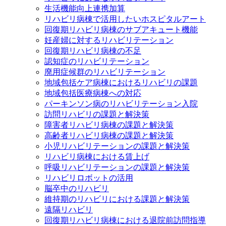
生活機能向上連携加算
リハビリ病棟で活用したいホスピタルアート
回復期リハビリ病棟のサブアキュート機能
妊産婦に対するリハビリテーション
回復期リハビリ病棟の不足
認知症のリハビリテーション
廃用症候群のリハビリテーション
地域包括ケア病棟におけるリハビリの課題
地域包括医療病棟への対応
パーキンソン病のリハビリテーション入院
訪問リハビリの課題と解決策
障害者リハビリ病棟の課題と解決策
高齢者リハビリ病棟の課題と解決策
小児リハビリテーションの課題と解決策
リハビリ病棟における賃上げ
呼吸リハビリテーションの課題と解決策
リハビリロボットの活用
脳卒中のリハビリ
維持期のリハビリにおける課題と解決策
遠隔リハビリ
回復期リハビリ病棟における退院前訪問指導