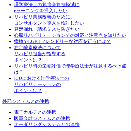
理学療法士の勉強会負担軽減に
eラーニングを導入したい
リハビリ業務改善のために、
コンサルタント導入を検討したい
算定漏れ・請求ミスを防ぎたい
心臓リハビリテーションでの対応と注意点を知りたい
病棟でLGBTフレンドリーな対応を行うには？
在宅酸素療法について
リハビリ担当が指導する
ポイントは？
リハビリ時の栄養評価で理学療法士が注意するべき点
は？
ICUにおける理学療法士の
リハビリテーションの
ポイントは？
外部システムとの連携
電子カルテとの連携
医事会計システムとの連携
オーダリングシステムとの連携