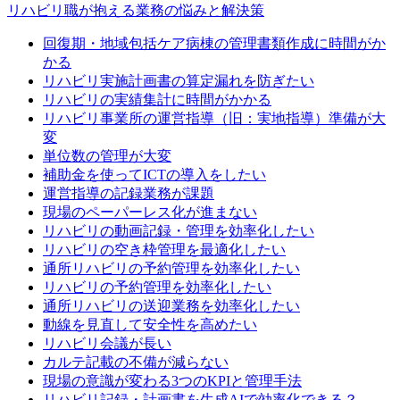
リハビリ職が抱える業務の悩みと解決策
回復期・地域包括ケア病棟の管理書類作成に時間がか
かる
リハビリ実施計画書の算定漏れを防ぎたい
リハビリの実績集計に時間がかかる
リハビリ事業所の運営指導（旧：実地指導）準備が大
変
単位数の管理が大変
補助金を使ってICTの導入をしたい
運営指導の記録業務が課題
現場のペーパーレス化が進まない
リハビリの動画記録・管理を効率化したい
リハビリの空き枠管理を最適化したい
通所リハビリの予約管理を効率化したい
リハビリの予約管理を効率化したい
通所リハビリの送迎業務を効率化したい
動線を見直して安全性を高めたい
リハビリ会議が長い
カルテ記載の不備が減らない
現場の意識が変わる3つのKPIと管理手法
リハビリ記録・計画書を生成AIで効率化できる？