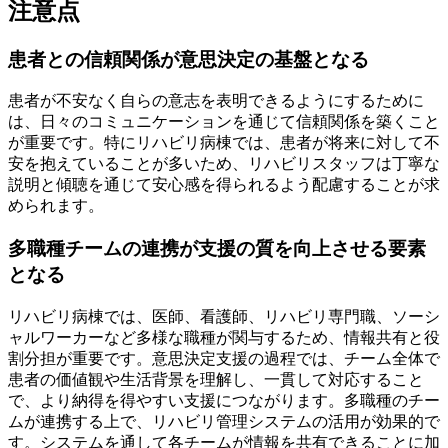
注意点
患者との信頼関係が意思決定の基盤となる
患者が不安なく自らの意志を表明できるようにするために
は、日々のコミュニケーションを通じて信頼関係を築くこと
が重要です。特にリハビリ病棟では、患者が将来に対して不
安を抱えていることが多いため、リハビリスタッフは丁寧な
説明と傾聴を通じて安心感を得られるよう配慮することが求
められます。
多職種チームの連携が支援の質を向上させる要素
となる
リハビリ病棟では、医師、看護師、リハビリ専門職、ソーシ
ャルワーカーなど多様な職種が関与するため、情報共有と役
割分担が重要です。意思決定支援の過程では、チーム全体で
患者の価値観や生活背景を理解し、一貫して対応すること
で、より納得を得やすい支援につながります。多職種のチー
ムが連携する上で、リハビリ管理システムの活用が効果的で
す。システムを通して各チームが情報を共有できることに加