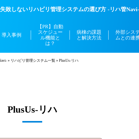
失敗しないリハビリ管理システムの選び方 -リハ管Navi
【PR】自動
スケジュー
病棟の課題
外部シス
導入事例
ル機能と
と解決方法
ムとの連
は？
vi-
»
リハビリ管理システム一覧
»
PlusUs-リハ
PlusUs-リハ