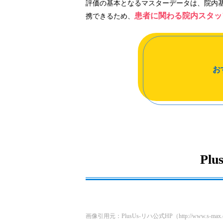
評価の基本となるマスターデータは、院内
患者に関わる院内スタッ
携できるため、
お
Pl
画像引用元：PlusUs-リハ公式HP（http://www.s-max.co.jp/