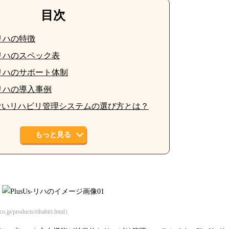
目次
s-リハの特徴
s-リハのスペック表
s-リハのサポート体制
s-リハの導入事例
ないリハビリ管理システムの選び方とは？
もっと見る
products/rihabiri.html）