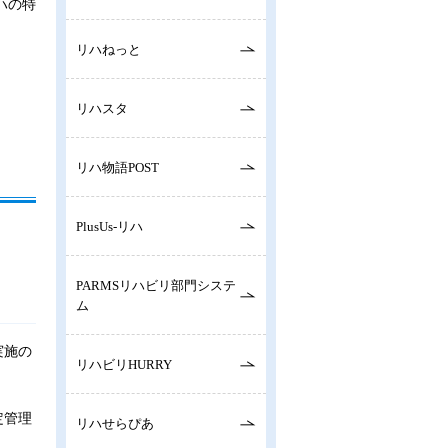
ハの特
リハねっと
リハスタ
リハ物語POST
PlusUs-リハ
PARMSリハビリ部門システ
ム
実施の
リハビリHURRY
定管理
リハせらぴあ