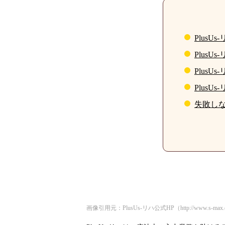
PlusU
PlusU
PlusU
PlusU
失敗し
画像引用元：PlusUs-リハ公式HP（http://www.s-max.co.jp/