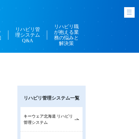
-
リハビリ職
リハビリ管
テ
が抱える業
理システム
携
務の悩みと
Q&A
解決策
リハビリ管理システム一覧
キーウェア北海道 リハビリ
管理システム