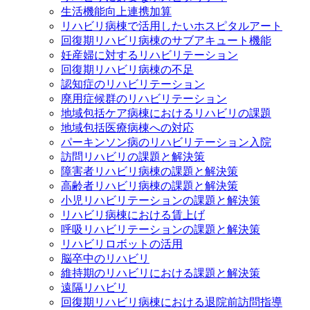
生活機能向上連携加算
リハビリ病棟で活用したいホスピタルアート
回復期リハビリ病棟のサブアキュート機能
妊産婦に対するリハビリテーション
回復期リハビリ病棟の不足
認知症のリハビリテーション
廃用症候群のリハビリテーション
地域包括ケア病棟におけるリハビリの課題
地域包括医療病棟への対応
パーキンソン病のリハビリテーション入院
訪問リハビリの課題と解決策
障害者リハビリ病棟の課題と解決策
高齢者リハビリ病棟の課題と解決策
小児リハビリテーションの課題と解決策
リハビリ病棟における賃上げ
呼吸リハビリテーションの課題と解決策
リハビリロボットの活用
脳卒中のリハビリ
維持期のリハビリにおける課題と解決策
遠隔リハビリ
回復期リハビリ病棟における退院前訪問指導