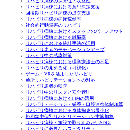
リハビリ病棟の採算性・収益性
リハビリ病棟における意思決定支援
回復期リハビリ病棟の退院支援
リハビリ病棟の病床稼働率
社会的行動障害のリハビリ
リハビリ病棟におけるスタッフのバーンアウト
リハビリ病棟における離職率
リハビリにおける統計手法の活用
リハビリ患者のモチベーションアップ
リハビリ中の感染対策
リハビリ病棟における理学療法士の不足
リハビリの見える化（可視化）
ゲーム・VRを活用したリハビリ
通所リハビリテーションへの対応
リハビリ患者の転院
リハビリ中のリスクと安全管理
リハビリ病棟におけるFIMの活用
リハビリテーション・栄養・口腔連携体制加算
リハビリ病棟における身体拘束の最小化
短期集中個別リハビリテーション実施加算
リハビリ病棟・施設で取り組みたいSDGs
リハビリに必要なホスピタリティ