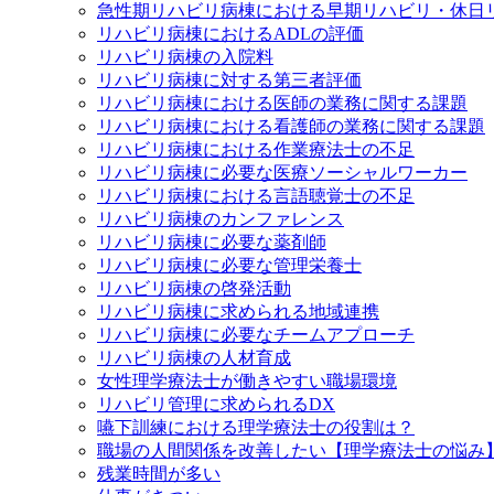
急性期リハビリ病棟における早期リハビリ・休日
リハビリ病棟におけるADLの評価
リハビリ病棟の入院料
リハビリ病棟に対する第三者評価
リハビリ病棟における医師の業務に関する課題
リハビリ病棟における看護師の業務に関する課題
リハビリ病棟における作業療法士の不足
リハビリ病棟に必要な医療ソーシャルワーカー
リハビリ病棟における言語聴覚士の不足
リハビリ病棟のカンファレンス
リハビリ病棟に必要な薬剤師
リハビリ病棟に必要な管理栄養士
リハビリ病棟の啓発活動
リハビリ病棟に求められる地域連携
リハビリ病棟に必要なチームアプローチ
リハビリ病棟の人材育成
女性理学療法士が働きやすい職場環境
リハビリ管理に求められるDX
嚥下訓練における理学療法士の役割は？
職場の人間関係を改善したい【理学療法士の悩み
残業時間が多い