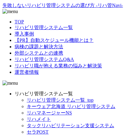
失敗しないリハビリ管理システムの選び方 -リハ管Navi-
TOP
リハビリ管理システム一覧
導入事例
【PR】自動スケジュール機能とは？
病棟の課題と解決方法
外部システムとの連携
リハビリ管理システムQ&A
リハビリ職が抱える業務の悩みと解決策
運営者情報
リハビリ管理システム一覧
リハビリ管理システム一覧_top
キーウェア北海道 リハビリ管理システム
リハマネージャーNS
リハメイト
タックリハビリテーション支援システム
セラPOST