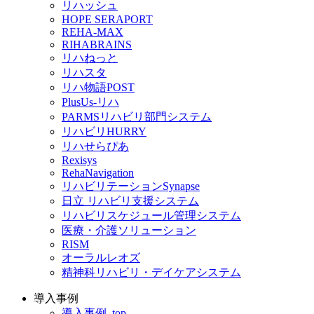
リハッシュ
HOPE SERAPORT
REHA-MAX
RIHABRAINS
リハねっと
リハスタ
リハ物語POST
PlusUs-リハ
PARMSリハビリ部門システム
リハビリHURRY
リハせらぴあ
Rexisys
RehaNavigation
リハビリテーションSynapse
日立 リハビリ支援システム
リハビリスケジュール管理システム
医療・介護ソリューション
RISM
オーラルレオズ
精神科リハビリ・デイケアシステム
導入事例
導入事例_top