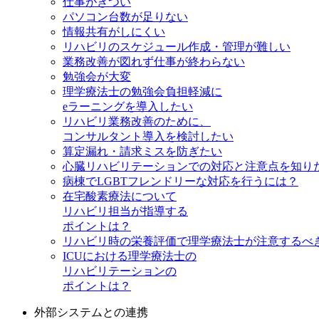
仕事がきつい
パソコン台数が足りない
情報共有がしにくい
リハビリのスケジュール作成・管理が難しい
業務改善が図れず仕事が終わらない
勉強会が大変
理学療法士の勉強会負担軽減に
eラーニングを導入したい
リハビリ業務改善のために、
コンサルタント導入を検討したい
算定漏れ・請求ミスを防ぎたい
心臓リハビリテーションでの対応と注意点を知り
病棟でLGBTフレンドリーな対応を行うには？
在宅酸素療法について
リハビリ担当が指導する
ポイントは？
リハビリ時の栄養評価で理学療法士が注意するべ
ICUにおける理学療法士の
リハビリテーションの
ポイントは？
外部システムとの連携