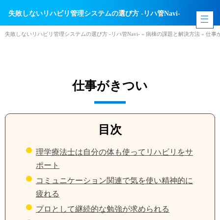
失敗しないリハビリ管理システムの選び方 -リハ管Navi-
失敗しないリハビリ管理システムの選び方 -リハ管Navi-
»
病棟の課題と解決方法
»
仕事
仕事がきつい
目次
理学療法士は自分の体も使ってリハビリをサ
ポート
コミュニケーション関連で気を使い精神的に
疲れる
プロとして継続的な勉強が求められる