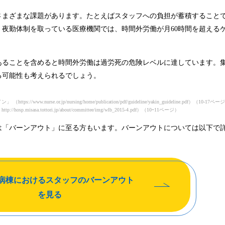
さまざまな課題があります。たとえばスタッフへの負担が蓄積すること
夜勤体制を取っている医療機関では、時間外労働が月60時間を超える
あることを含めると時間外労働は過労死の危険レベルに達しています。
る可能性も考えられるでしょう。
イン」
（https://www.nurse.or.jp/nursing/home/publication/pdf/guideline/yakin_guideline.pdf）（10-17ペ
」
http://hosp.misasa.tottori.jp/about/committee/img/wlb_2015-4.pdf）（10ｰ11ページ）
は「バーンアウト」に至る方もいます。バーンアウトについては以下で
病棟におけるスタッフのバーンアウト
を見る