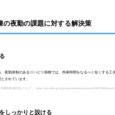
棟の夜勤の課題に対する解決策
る
め、夜勤体制のあるリハビリ病棟では、拘束時間をなるべく短くする工
想とされています。
た労務管理の留意点について」
（https://jsite.mhlw.go.jp/shizuoka-roudoukyoku/var/rev0/0087/6380/
をしっかりと設ける