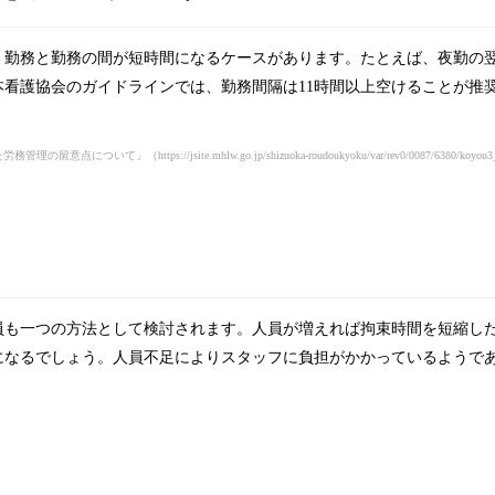
、勤務と勤務の間が短時間になるケースがあります。たとえば、夜勤の
看護協会のガイドラインでは、勤務間隔は11時間以上空けることが推
た労務管理の留意点について」
（https://jsite.mhlw.go.jp/shizuoka-roudoukyoku/var/rev0/0087/6380/
員も一つの方法として検討されます。人員が増えれば拘束時間を短縮し
になるでしょう。人員不足によりスタッフに負担がかかっているようで