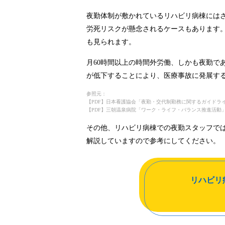
夜勤体制が敷かれているリハビリ病棟には
労死リスクが懸念されるケースもあります。
も見られます。
月60時間以上の時間外労働、しかも夜勤で
が低下することにより、医療事故に発展す
参照元：
【PDF】日本看護協会「夜勤・交代制勤務に関するガイドラ
【PDF】三朝温泉病院「ワーク・ライフ・バランス推進活動
その他、リハビリ病棟での夜勤スタッフで
解説していますので参考にしてください。
リハビリ