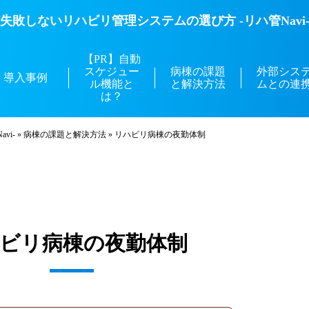
失敗しないリハビリ管理システムの選び方 -リハ管Navi
【PR】自動
スケジュー
病棟の課題
外部シス
導入事例
ル機能と
と解決方法
ムとの連
は？
vi-
»
病棟の課題と解決方法
»
リハビリ病棟の夜勤体制
ビリ病棟の夜勤体制