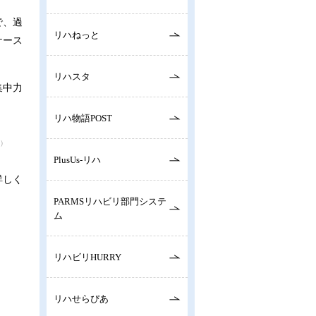
で、過
リハねっと
ケース
リハスタ
集中力
リハ物語POST
ージ）
PlusUs-リハ
詳しく
PARMSリハビリ部門システ
ム
リハビリHURRY
リハせらぴあ