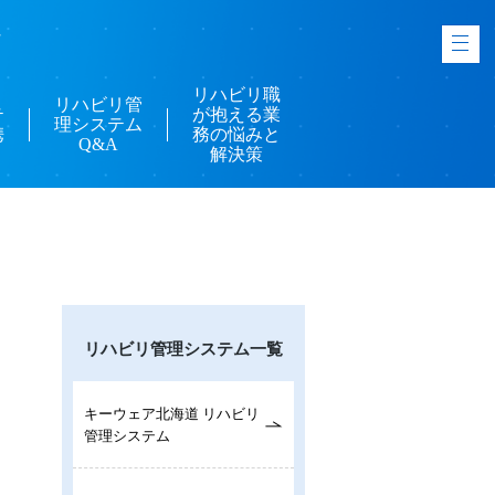
-
リハビリ職
リハビリ管
テ
が抱える業
理システム
携
務の悩みと
Q&A
解決策
リハビリ管理システム一覧
キーウェア北海道 リハビリ
管理システム