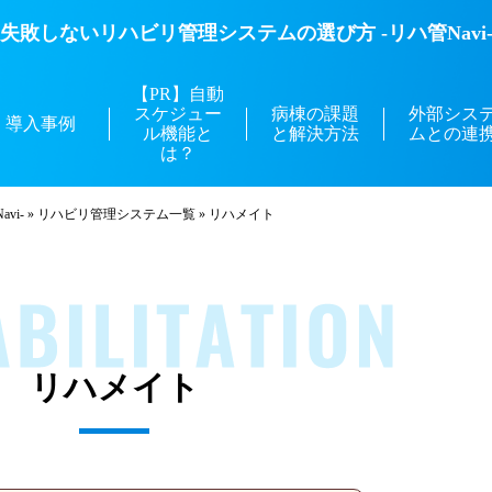
失敗しないリハビリ管理システムの選び方 -リハ管Navi
【PR】自動
スケジュー
病棟の課題
外部シス
導入事例
ル機能と
と解決方法
ムとの連
は？
vi-
»
リハビリ管理システム一覧
»
リハメイト
リハメイト