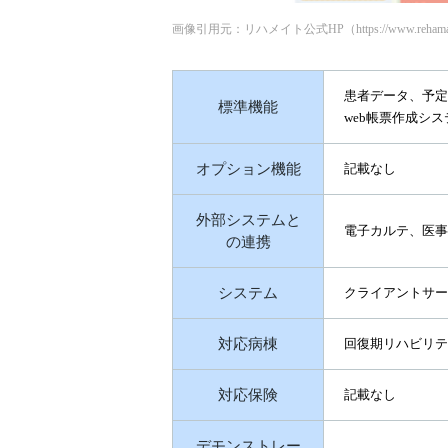
画像引用元：リハメイト公式HP（https://www.rehamate.com/f
患者データ、予定
標準機能
web帳票作成シ
オプション機能
記載なし
外部システムと
電子カルテ、医事
の連携
システム
クライアントサー
対応病棟
回復期リハビリテ
対応保険
記載なし
デモンストレー