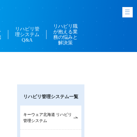
-
リハビリ職
リハビリ管
テ
が抱える業
理システム
携
務の悩みと
Q&A
解決策
リハビリ管理システム一覧
キーウェア北海道 リハビリ
管理システム