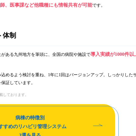
師、医事課など他職種にも情報共有が可能
です。
ト体制
導入実績が1000件以
社がある九州地方を筆頭に、全国の病院や施設で
込めるよう検討を重ね、1年に1回はバージョンアップ。しっかりした
を保証しています。
記載しております。
病棟の特徴別
すすめのリハビリ管理システム
3選を見る