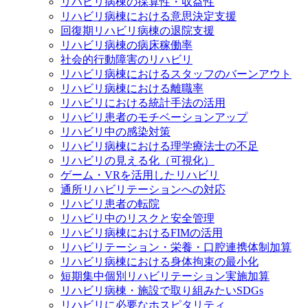
リハビリ病棟の採算性・収益性
リハビリ病棟における意思決定支援
回復期リハビリ病棟の退院支援
リハビリ病棟の病床稼働率
社会的行動障害のリハビリ
リハビリ病棟におけるスタッフのバーンアウト
リハビリ病棟における離職率
リハビリにおける統計手法の活用
リハビリ患者のモチベーションアップ
リハビリ中の感染対策
リハビリ病棟における理学療法士の不足
リハビリの見える化（可視化）
ゲーム・VRを活用したリハビリ
通所リハビリテーションへの対応
リハビリ患者の転院
リハビリ中のリスクと安全管理
リハビリ病棟におけるFIMの活用
リハビリテーション・栄養・口腔連携体制加算
リハビリ病棟における身体拘束の最小化
短期集中個別リハビリテーション実施加算
リハビリ病棟・施設で取り組みたいSDGs
リハビリに必要なホスピタリティ