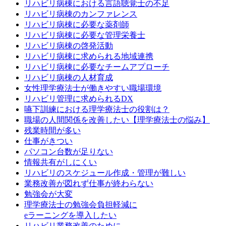
リハビリ病棟における言語聴覚士の不足
リハビリ病棟のカンファレンス
リハビリ病棟に必要な薬剤師
リハビリ病棟に必要な管理栄養士
リハビリ病棟の啓発活動
リハビリ病棟に求められる地域連携
リハビリ病棟に必要なチームアプローチ
リハビリ病棟の人材育成
女性理学療法士が働きやすい職場環境
リハビリ管理に求められるDX
嚥下訓練における理学療法士の役割は？
職場の人間関係を改善したい【理学療法士の悩み】
残業時間が多い
仕事がきつい
パソコン台数が足りない
情報共有がしにくい
リハビリのスケジュール作成・管理が難しい
業務改善が図れず仕事が終わらない
勉強会が大変
理学療法士の勉強会負担軽減に
eラーニングを導入したい
リハビリ業務改善のために、