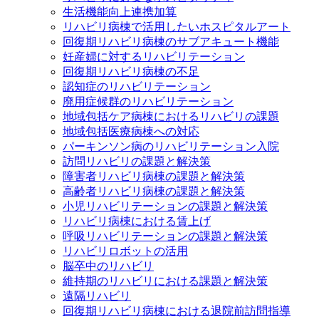
生活機能向上連携加算
リハビリ病棟で活用したいホスピタルアート
回復期リハビリ病棟のサブアキュート機能
妊産婦に対するリハビリテーション
回復期リハビリ病棟の不足
認知症のリハビリテーション
廃用症候群のリハビリテーション
地域包括ケア病棟におけるリハビリの課題
地域包括医療病棟への対応
パーキンソン病のリハビリテーション入院
訪問リハビリの課題と解決策
障害者リハビリ病棟の課題と解決策
高齢者リハビリ病棟の課題と解決策
小児リハビリテーションの課題と解決策
リハビリ病棟における賃上げ
呼吸リハビリテーションの課題と解決策
リハビリロボットの活用
脳卒中のリハビリ
維持期のリハビリにおける課題と解決策
遠隔リハビリ
回復期リハビリ病棟における退院前訪問指導