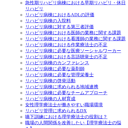
急性期リハビリ病棟における早期リハビリ・休日
リハビリ
リハビリ病棟におけるADLの評価
リハビリ病棟の入院料
リハビリ病棟に対する第三者評価
リハビリ病棟における医師の業務に関する課題
リハビリ病棟における看護師の業務に関する課題
リハビリ病棟における作業療法士の不足
リハビリ病棟に必要な医療ソーシャルワーカー
リハビリ病棟における言語聴覚士の不足
リハビリ病棟のカンファレンス
リハビリ病棟に必要な薬剤師
リハビリ病棟に必要な管理栄養士
リハビリ病棟の啓発活動
リハビリ病棟に求められる地域連携
リハビリ病棟に必要なチームアプローチ
リハビリ病棟の人材育成
女性理学療法士が働きやすい職場環境
リハビリ管理に求められるDX
嚥下訓練における理学療法士の役割は？
職場の人間関係を改善したい【理学療法士の悩