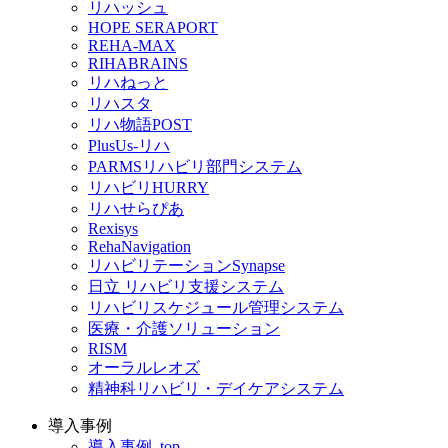
リハッシュ
HOPE SERAPORT
REHA-MAX
RIHABRAINS
リハねっと
リハスタ
リハ物語POST
PlusUs-リハ
PARMSリハビリ部門システム
リハビリHURRY
リハせらぴあ
Rexisys
RehaNavigation
リハビリテーションSynapse
日立 リハビリ支援システム
リハビリスケジュール管理システム
医療・介護ソリューション
RISM
オーラルレオズ
精神科リハビリ・デイケアシステム
導入事例
導入事例_top