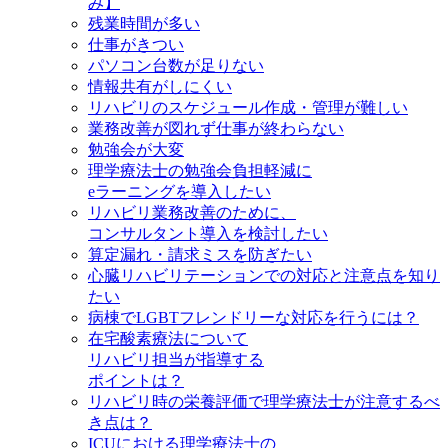
み】
残業時間が多い
仕事がきつい
パソコン台数が足りない
情報共有がしにくい
リハビリのスケジュール作成・管理が難しい
業務改善が図れず仕事が終わらない
勉強会が大変
理学療法士の勉強会負担軽減に
eラーニングを導入したい
リハビリ業務改善のために、
コンサルタント導入を検討したい
算定漏れ・請求ミスを防ぎたい
心臓リハビリテーションでの対応と注意点を知り
たい
病棟でLGBTフレンドリーな対応を行うには？
在宅酸素療法について
リハビリ担当が指導する
ポイントは？
リハビリ時の栄養評価で理学療法士が注意するべ
き点は？
ICUにおける理学療法士の