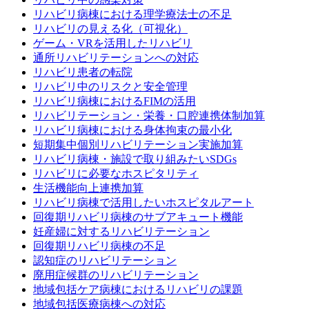
リハビリ病棟における理学療法士の不足
リハビリの見える化（可視化）
ゲーム・VRを活用したリハビリ
通所リハビリテーションへの対応
リハビリ患者の転院
リハビリ中のリスクと安全管理
リハビリ病棟におけるFIMの活用
リハビリテーション・栄養・口腔連携体制加算
リハビリ病棟における身体拘束の最小化
短期集中個別リハビリテーション実施加算
リハビリ病棟・施設で取り組みたいSDGs
リハビリに必要なホスピタリティ
生活機能向上連携加算
リハビリ病棟で活用したいホスピタルアート
回復期リハビリ病棟のサブアキュート機能
妊産婦に対するリハビリテーション
回復期リハビリ病棟の不足
認知症のリハビリテーション
廃用症候群のリハビリテーション
地域包括ケア病棟におけるリハビリの課題
地域包括医療病棟への対応