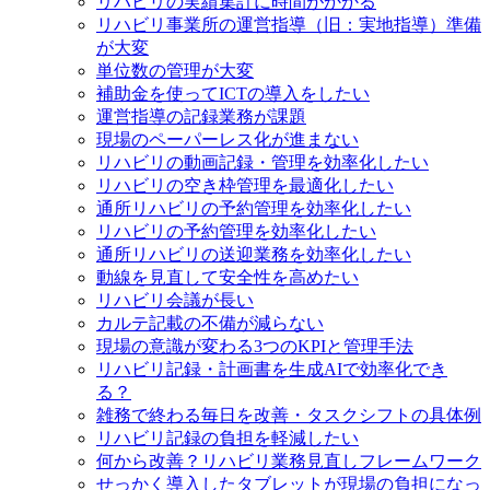
リハビリの実績集計に時間がかかる
リハビリ事業所の運営指導（旧：実地指導）準備
が大変
単位数の管理が大変
補助金を使ってICTの導入をしたい
運営指導の記録業務が課題
現場のペーパーレス化が進まない
リハビリの動画記録・管理を効率化したい
リハビリの空き枠管理を最適化したい
通所リハビリの予約管理を効率化したい
リハビリの予約管理を効率化したい
通所リハビリの送迎業務を効率化したい
動線を見直して安全性を高めたい
リハビリ会議が長い
カルテ記載の不備が減らない
現場の意識が変わる3つのKPIと管理手法
リハビリ記録・計画書を生成AIで効率化でき
る？
雑務で終わる毎日を改善・タスクシフトの具体例
リハビリ記録の負担を軽減したい
何から改善？リハビリ業務見直しフレームワーク
せっかく導入したタブレットが現場の負担になっ