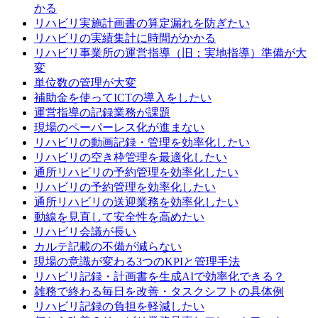
かる
リハビリ実施計画書の算定漏れを防ぎたい
リハビリの実績集計に時間がかかる
リハビリ事業所の運営指導（旧：実地指導）準備が大
変
単位数の管理が大変
補助金を使ってICTの導入をしたい
運営指導の記録業務が課題
現場のペーパーレス化が進まない
リハビリの動画記録・管理を効率化したい
リハビリの空き枠管理を最適化したい
通所リハビリの予約管理を効率化したい
リハビリの予約管理を効率化したい
通所リハビリの送迎業務を効率化したい
動線を見直して安全性を高めたい
リハビリ会議が長い
カルテ記載の不備が減らない
現場の意識が変わる3つのKPIと管理手法
リハビリ記録・計画書を生成AIで効率化できる？
雑務で終わる毎日を改善・タスクシフトの具体例
リハビリ記録の負担を軽減したい