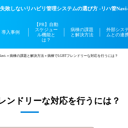
失敗しないリハビリ管理システムの選び方 -リハ管Navi
【PR】自動
スケジュー
病棟の課題
外部シス
導入事例
ル機能と
と解決方法
ムとの連
は？
vi-
»
病棟の課題と解決方法
»
病棟でLGBTフレンドリーな対応を行うには？
フレンドリーな対応を行うには？