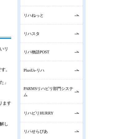
リハねっと
リハスタ
いリ
リハ物語POST
です。
PlusUs-リハ
た」
PARMSリハビリ部門システ
ム
ります
リハビリHURRY
解し
リハせらぴあ