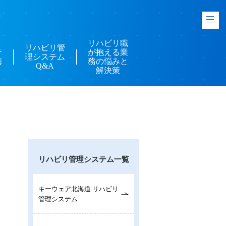
-
リハビリ職
リハビリ管
テ
が抱える業
理システム
携
務の悩みと
Q&A
解決策
リハビリ管理システム一覧
キーウェア北海道 リハビリ
管理システム