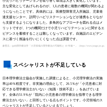
小児リハビリテーションを取り巻く環境は大きく変化しています。
主な変化としてあげられるのが、1人の患者に複数の機関が関わるよ
うになったことです。具体的には、医療型障害児入所施設、児童発
達支援センター、訪問リハビリステーションなどが連携をとりなが
ら支援するようになりました。多角的なアプローチを図れる点はメ
リットですが、1つの機関だけで小児リハビリテーションに関するエ
ビデンスを蓄積することは難しくなっています。自施設のエビデン
スに基づく推論を行いにくくなった点は課題です。
参照元：(pdf)理学療法学「小児領域の理学療法の可能性と 10 年後＊」（
https://www.jstage.jst.go.
スペシャリストが不足している
日本理学療法士協会が実施した調査によると、小児理学療法の実施
率は40％程度です。非実施の理由として、26.5％が「小児患者に対
応できる理学療法士がいない（知識・技術不足）」をあげていま
す。全体の51.9％が「院内に小児患者の理学療法を指導できる理学
療法士がいない」と回答している点もポイントです。小児領域のス
ペシャリストが不足しているといえるでしょう。