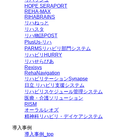
HOPE SERAPORT
REHA-MAX
RIHABRAINS
リハねっと
リハスタ
リハ物語POST
PlusUs-リハ
PARMSリハビリ部門システム
リハビリHURRY
リハせらぴあ
Rexisys
RehaNavigation
リハビリテーションSynapse
日立 リハビリ支援システム
リハビリスケジュール管理システム
医療・介護ソリューション
RISM
オーラルレオズ
精神科リハビリ・デイケアシステム
導入事例
導入事例_top