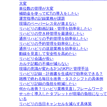
大変
単位数の管理が大変
補助金を使ってICTの導入をしたい
運営指導の記録業務が課題
現場のペーパーレス化が進まない
リハビリの動画記録・管理を効率化したい
リハビリの空き枠管理を最適化したい
通所リハビリの予約管理を効率化したい
リハビリの予約管理を効率化したい
通所リハビリの送迎業務を効率化したい
動線を見直して安全性を高めたい
リハビリ会議が長い
カルテ記載の不備が減らない
現場の意識が変わる3つのKPIと管理手法
リハビリ記録・計画書を生成AIで効率化できる？
雑務で終わる毎日を改善・タスクシフトの具体例
リハビリ記録の負担を軽減したい
何から改善？リハビリ業務見直しフレームワーク
せっかく導入したタブレットが現場の負担になって
いる
リハビリの当日キャンセルを減らす具体策