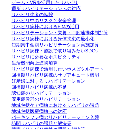
ゲーム・VRを活用したリハビリ
通所リハビリテーションへの対応
リハビリ患者の転院
リハビリ中のリスクと安全管理
リハビリ病棟におけるFIMの活用
リハビリテーション・栄養・口腔連携体制加算
リハビリ病棟における身体拘束の最小化
短期集中個別リハビリテーション実施加算
リハビリ病棟・施設で取り組みたいSDGs
リハビリに必要なホスピタリティ
生活機能向上連携加算
リハビリ病棟で活用したいホスピタルアート
回復期リハビリ病棟のサブアキュート機能
妊産婦に対するリハビリテーション
回復期リハビリ病棟の不足
認知症のリハビリテーション
廃用症候群のリハビリテーション
地域包括ケア病棟におけるリハビリの課題
地域包括医療病棟への対応
パーキンソン病のリハビリテーション入院
訪問リハビリの課題と解決策