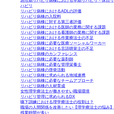
急性期リハビリ病棟における早期リハビリ・休日リ
ハビリ
リハビリ病棟におけるADLの評価
リハビリ病棟の入院料
リハビリ病棟に対する第三者評価
リハビリ病棟における医師の業務に関する課題
リハビリ病棟における看護師の業務に関する課題
リハビリ病棟における作業療法士の不足
リハビリ病棟に必要な医療ソーシャルワーカー
リハビリ病棟における言語聴覚士の不足
リハビリ病棟のカンファレンス
リハビリ病棟に必要な薬剤師
リハビリ病棟に必要な管理栄養士
リハビリ病棟の啓発活動
リハビリ病棟に求められる地域連携
リハビリ病棟に必要なチームアプローチ
リハビリ病棟の人材育成
女性理学療法士が働きやすい職場環境
リハビリ管理に求められるDX
嚥下訓練における理学療法士の役割は？
職場の人間関係を改善したい【理学療法士の悩み】
残業時間が多い