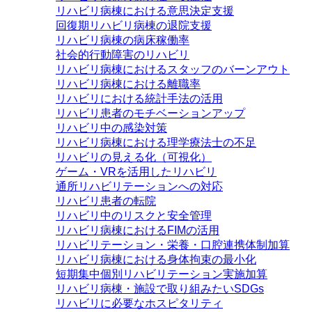
リハビリ病棟における意思決定支援
回復期リハビリ病棟の退院支援
リハビリ病棟の病床稼働率
社会的行動障害のリハビリ
リハビリ病棟におけるスタッフのバーンアウト
リハビリ病棟における離職率
リハビリにおける統計手法の活用
リハビリ患者のモチベーションアップ
リハビリ中の感染対策
リハビリ病棟における理学療法士の不足
リハビリの見える化（可視化）
ゲーム・VRを活用したリハビリ
通所リハビリテーションへの対応
リハビリ患者の転院
リハビリ中のリスクと安全管理
リハビリ病棟におけるFIMの活用
リハビリテーション・栄養・口腔連携体制加算
リハビリ病棟における身体拘束の最小化
短期集中個別リハビリテーション実施加算
リハビリ病棟・施設で取り組みたいSDGs
リハビリに必要なホスピタリティ