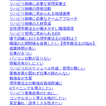
リハビリ病棟に必要な管理栄養士
リハビリ病棟の啓発活動
リハビリ病棟に求められる地域連携
リハビリ病棟に必要なチームアプローチ
リハビリ病棟の人材育成
女性理学療法士が働きやすい職場環境
リハビリ管理に求められるDX
嚥下訓練における理学療法士の役割は？
職場の人間関係を改善したい【理学療法士の悩み】
残業時間が多い
仕事がきつい
パソコン台数が足りない
情報共有がしにくい
リハビリのスケジュール作成・管理が難しい
業務改善が図れず仕事が終わらない
勉強会が大変
理学療法士の勉強会負担軽減に
eラーニングを導入したい
リハビリ業務改善のために、
コンサルタント導入を検討したい
算定漏れ・請求ミスを防ぎたい