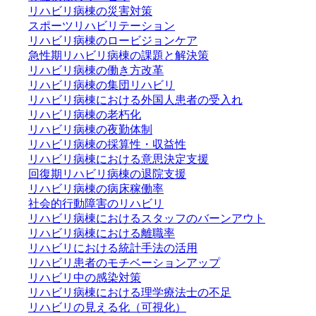
リハビリ病棟の災害対策
スポーツリハビリテーション
リハビリ病棟のロービジョンケア
急性期リハビリ病棟の課題と解決策
リハビリ病棟の働き方改革
リハビリ病棟の集団リハビリ
リハビリ病棟における外国人患者の受入れ
リハビリ病棟の老朽化
リハビリ病棟の夜勤体制
リハビリ病棟の採算性・収益性
リハビリ病棟における意思決定支援
回復期リハビリ病棟の退院支援
リハビリ病棟の病床稼働率
社会的行動障害のリハビリ
リハビリ病棟におけるスタッフのバーンアウト
リハビリ病棟における離職率
リハビリにおける統計手法の活用
リハビリ患者のモチベーションアップ
リハビリ中の感染対策
リハビリ病棟における理学療法士の不足
リハビリの見える化（可視化）