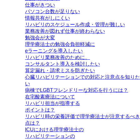
仕事がきつい
パソコン台数が足りない
情報共有がしにくい
リハビリのスケジュール作成・管理が難しい
業務改善が図れず仕事が終わらない
勉強会が大変
理学療法士の勉強会負担軽減に
eラーニングを導入したい
リハビリ業務改善のために、
コンサルタント導入を検討したい
算定漏れ・請求ミスを防ぎたい
心臓リハビリテーションでの対応と注意点を知りた
い
病棟でLGBTフレンドリーな対応を行うには？
在宅酸素療法について
リハビリ担当が指導する
ポイントは？
リハビリ時の栄養評価で理学療法士が注意するべき
点は？
ICUにおける理学療法士の
リハビリテーションの