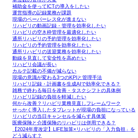
補助金を使ってICTの導入をしたい
運営指導の記録業務が課題
現場のペーパーレス化が進まない
リハビリの動画記録・管理を効率化したい
リハビリの空き枠管理を最適化したい
通所リハビリの予約管理を効率化したい
リハビリの予約管理を効率化したい
通所リハビリの送迎業務を効率化したい
動線を見直して安全性を高めたい
リハビリ会議が長い
カルテ記載の不備が減らない
現場の意識が変わる3つのKPIと管理手法
リハビリ記録・計画書を生成AIで効率化できる？
雑務で終わる毎日を改善・タスクシフトの具体例
リハビリ記録の負担を軽減したい
何から改善？リハビリ業務見直しフレームワーク
せっかく導入したタブレットが現場の負担になっている
リハビリの当日キャンセルを減らす具体策
医療保険と介護保険のリハビリは併用できる？
【2024年度改定】LIFE加算×リハビリの「入力負担」を
どう減らす？